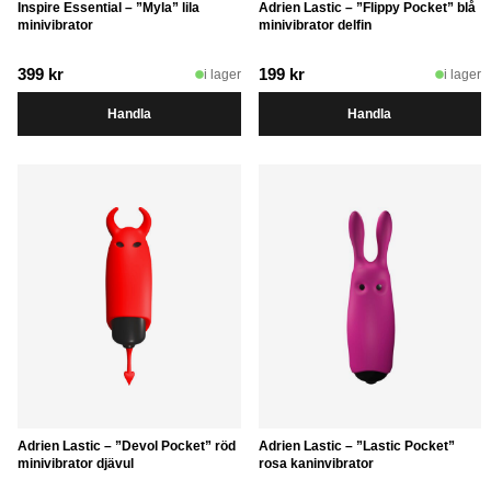
Inspire Essential – ”Myla” lila
Adrien Lastic – ”Flippy Pocket” blå
minivibrator
minivibrator delfin
399
kr
199
kr
i lager
i lager
Handla
Handla
Adrien Lastic – ”Devol Pocket” röd
Adrien Lastic – ”Lastic Pocket”
minivibrator djävul
rosa kaninvibrator