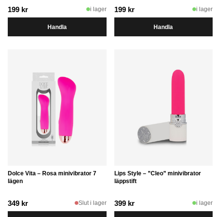
199
kr
199
kr
i lager
i lager
Handla
Handla
Dolce Vita – Rosa minivibrator 7
Lips Style – ”Cleo” minivibrator
lägen
läppstift
349
kr
399
kr
Slut i lager
i lager