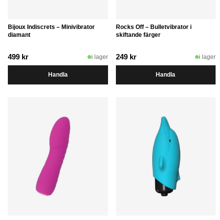
Bijoux Indiscrets – Minivibrator
Rocks Off – Bulletvibrator i
diamant
skiftande färger
499
kr
249
kr
i lager
i lager
Handla
Handla