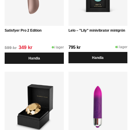
Satisfyer Pro 2 Edition
Lelo – ”Lily” minivibrator mintgrön
Det
Det
349
kr
795
kr
i lager
i lager
599
kr
ursprungliga
nuvarande
Handla
Handla
priset
priset
var:
är:
599 kr.
349 kr.