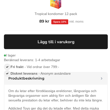
Tropical kondomer 12-pack
99
kr
Det
89
kr
Det
inkl. moms
ursprungliga
nuvarande
priset
priset
var:
är:
Lägg till i varukorg
99 kr.
89 kr.
I lager
Beräknad leverans: 1-4 arbetsdagar
Fri frakt
- Vid ordrar över 799:-
Diskret leverans
- Anonym avsändare
Produktbeskrivning
Om du letar efter förstklassiga erektioner, långvariga och
långvariga orgasmer som aldrig förr och äntligen får den
sexuella prestation du letar efter, behöver du inte leta längre.
Addicted Toys ger dig det du letade efter. Med detta mjuka