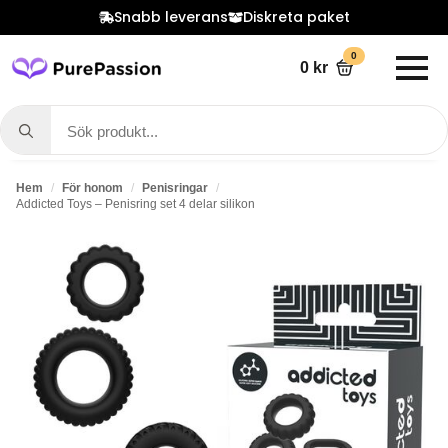
Snabb leverans
Diskreta paket
0
0
kr
Search
for:
Hem
För honom
Penisringar
Addicted Toys – Penisring set 4 delar silikon