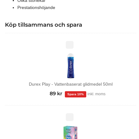
Olika storlekar
Prestationshöjande
Köp tillsammans och spara
Durex
Play
-
Vattenbaserat
glidmedel
50ml
Durex Play - Vattenbaserat glidmedel 50ml
99
kr
Det
89
kr
Det
inkl. moms
ursprungliga
nuvarande
priset
priset
var:
är:
Tropical
kondomer
99 kr.
89 kr.
12-
pack