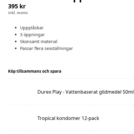
395
kr
inkl. moms
Uppplåsbar
3 öppningar
Skonsamt material
Passar flera sexställningar
Köp tillsammans och spara
Durex
Durex Play - Vattenbaserat glidmedel 50ml
Play
-
Vattenbaserat
glidmedel
50ml
Tropical
Tropical kondomer 12-pack
kondomer
12-
pack