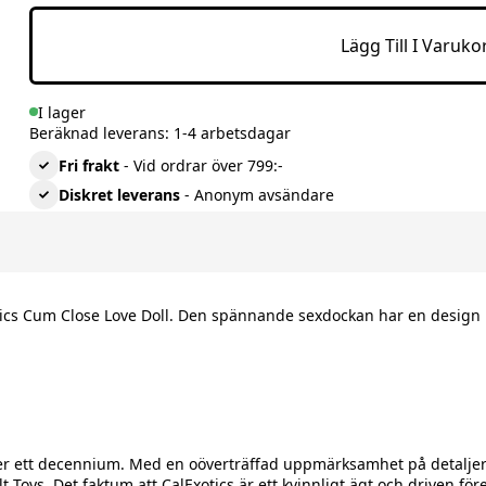
Lägg Till I Varuko
I lager
Beräknad leverans: 1-4 arbetsdagar
Fri frakt
- Vid ordrar över 799:-
Diskret leverans
- Anonym avsändare
cs Cum Close Love Doll. Den spännande sexdockan har en design i 
i över ett decennium. Med en oöverträffad uppmärksamhet på detalje
Toys. Det faktum att CalExotics är ett kvinnligt ägt och driven för