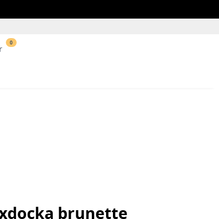
0
r
exdocka brunette