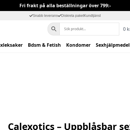
Fri frakt på alla beställningar över 799:-
Snabb leverans
Diskreta paket
Kundtjänst
0
k
exleksaker
Bdsm & Fetish
Kondomer
Sexhjälpmedel
Calexotics – Uppblåsbar s