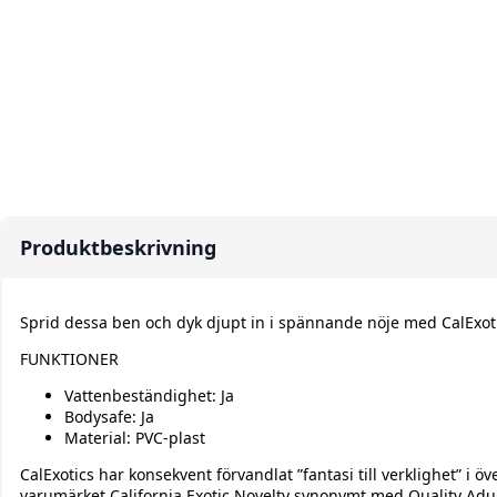
Produktbeskrivning
Sprid dessa ben och dyk djupt in i spännande nöje med CalExoti
FUNKTIONER
Vattenbeständighet: Ja
Bodysafe: Ja
Material: PVC-plast
CalExotics har konsekvent förvandlat ”fantasi till verklighet” 
varumärket California Exotic Novelty synonymt med Quality Adult 