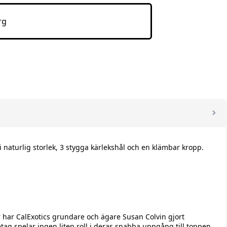
99 kr.
är:
89 kr.
rg
naturlig storlek, 3 stygga kärlekshål och en klämbar kropp.
r har CalExotics grundare och ägare Susan Colvin gjort
etag spelar ingen liten roll i deras snabba uppgång till toppen