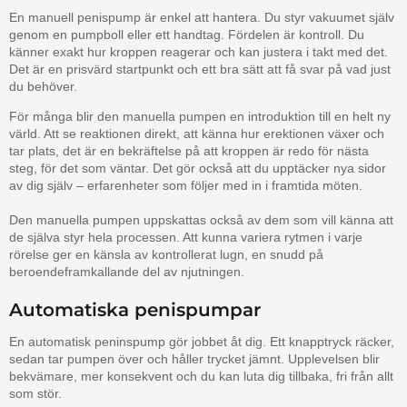
En manuell penispump är enkel att hantera. Du styr vakuumet själv
genom en pumpboll eller ett handtag. Fördelen är kontroll. Du
känner exakt hur kroppen reagerar och kan justera i takt med det.
Det är en prisvärd startpunkt och ett bra sätt att få svar på vad just
du behöver.
För många blir den manuella pumpen en introduktion till en helt ny
värld. Att se reaktionen direkt, att känna hur erektionen växer och
tar plats, det är en bekräftelse på att kroppen är redo för nästa
steg, för det som väntar. Det gör också att du upptäcker nya sidor
av dig själv – erfarenheter som följer med in i framtida möten.
Den manuella pumpen uppskattas också av dem som vill känna att
de själva styr hela processen. Att kunna variera rytmen i varje
rörelse ger en känsla av kontrollerat lugn, en snudd på
beroendeframkallande del av njutningen.
Automatiska penispumpar
En automatisk peninspump gör jobbet åt dig. Ett knapptryck räcker,
sedan tar pumpen över och håller trycket jämnt. Upplevelsen blir
bekvämare, mer konsekvent och du kan luta dig tillbaka, fri från allt
som stör.