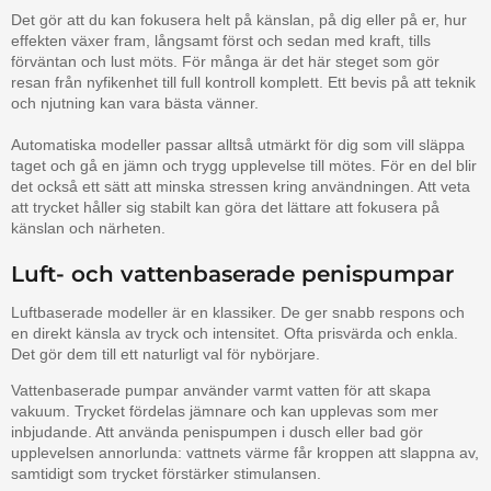
Det gör att du kan fokusera helt på känslan, på dig eller på er, hur
effekten växer fram, långsamt först och sedan med kraft, tills
förväntan och lust möts. För många är det här steget som gör
resan från nyfikenhet till full kontroll komplett. Ett bevis på att teknik
och njutning kan vara bästa vänner.
Automatiska modeller passar alltså utmärkt för dig som vill släppa
taget och gå en jämn och trygg upplevelse till mötes. För en del blir
det också ett sätt att minska stressen kring användningen. Att veta
att trycket håller sig stabilt kan göra det lättare att fokusera på
känslan och närheten.
Luft- och vattenbaserade penispumpar
Luftbaserade modeller är en klassiker. De ger snabb respons och
en direkt känsla av tryck och intensitet. Ofta prisvärda och enkla.
Det gör dem till ett naturligt val för nybörjare.
Vattenbaserade pumpar använder varmt vatten för att skapa
vakuum. Trycket fördelas jämnare och kan upplevas som mer
inbjudande. Att använda penispumpen i dusch eller bad gör
upplevelsen annorlunda: vattnets värme får kroppen att slappna av,
samtidigt som trycket förstärker stimulansen.