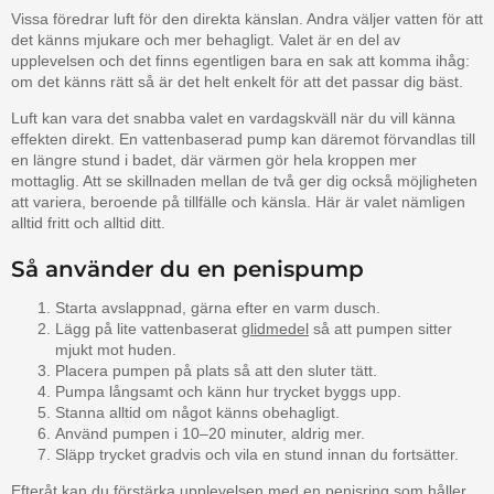
Vissa föredrar luft för den direkta känslan. Andra väljer vatten för att
det känns mjukare och mer behagligt. Valet är en del av
upplevelsen och det finns egentligen bara en sak att komma ihåg:
om det känns rätt så är det helt enkelt för att det passar dig bäst.
Luft kan vara det snabba valet en vardagskväll när du vill känna
effekten direkt. En vattenbaserad pump kan däremot förvandlas till
en längre stund i badet, där värmen gör hela kroppen mer
mottaglig. Att se skillnaden mellan de två ger dig också möjligheten
att variera, beroende på tillfälle och känsla. Här är valet nämligen
alltid fritt och alltid ditt.
Så använder du en penispump
Starta avslappnad, gärna efter en varm dusch.
Lägg på lite vattenbaserat
glidmedel
så att pumpen sitter
mjukt mot huden.
Placera pumpen på plats så att den sluter tätt.
Pumpa långsamt och känn hur trycket byggs upp.
Stanna alltid om något känns obehagligt.
Använd pumpen i 10–20 minuter, aldrig mer.
Släpp trycket gradvis och vila en stund innan du fortsätter.
Efteråt kan du förstärka upplevelsen med en penisring som håller