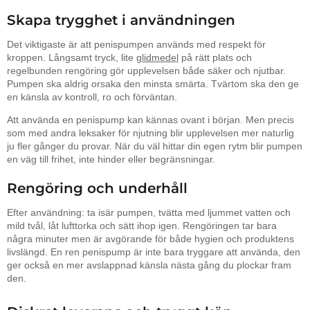
Skapa trygghet i användningen
Det viktigaste är att penispumpen används med respekt för
kroppen. Långsamt tryck, lite
glidmedel
på rätt plats och
regelbunden rengöring gör upplevelsen både säker och njutbar.
Pumpen ska aldrig orsaka den minsta smärta. Tvärtom ska den ge
en känsla av kontroll, ro och förväntan.
Att använda en penispump kan kännas ovant i början. Men precis
som med andra leksaker för njutning blir upplevelsen mer naturlig
ju fler gånger du provar. När du väl hittar din egen rytm blir pumpen
en väg till frihet, inte hinder eller begränsningar.
Rengöring och underhåll
Efter användning: ta isär pumpen, tvätta med ljummet vatten och
mild tvål, låt lufttorka och sätt ihop igen. Rengöringen tar bara
några minuter men är avgörande för både hygien och produktens
livslängd. En ren penispump är inte bara tryggare att använda, den
ger också en mer avslappnad känsla nästa gång du plockar fram
den.