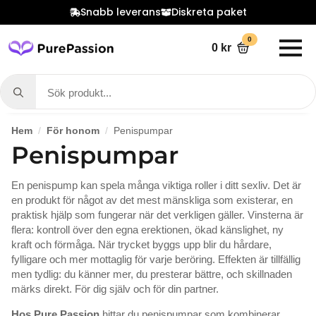
Snabb leverans
Diskreta paket
0
0
kr
Search
for:
Hem
För honom
Penispumpar
Penispumpar
En penispump kan spela många viktiga roller i ditt sexliv. Det är
en produkt för något av det mest mänskliga som existerar, en
praktisk hjälp som fungerar när det verkligen gäller. Vinsterna är
flera: kontroll över den egna erektionen, ökad känslighet, ny
kraft och förmåga. När trycket byggs upp blir du hårdare,
fylligare och mer mottaglig för varje beröring. Effekten är tillfällig
men tydlig: du känner mer, du presterar bättre, och skillnaden
märks direkt. För dig själv och för din partner.
Hos Pure Passion
hittar du penispumpar som kombinerar