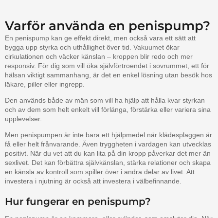
Varför använda en penispump?
En penispump kan ge effekt direkt, men också vara ett sätt att
bygga upp styrka och uthållighet över tid. Vakuumet ökar
cirkulationen och väcker känslan – kroppen blir redo och mer
responsiv. För dig som vill öka självförtroendet i sovrummet, ett för
hälsan viktigt sammanhang, är det en enkel lösning utan besök hos
läkare, piller eller ingrepp.
Den används både av män som vill ha hjälp att hålla kvar styrkan
och av dem som helt enkelt vill förlänga, förstärka eller variera sina
upplevelser.
Men penispumpen är inte bara ett hjälpmedel när klädesplaggen är
få eller helt frånvarande. Även tryggheten i vardagen kan utvecklas
positivt. När du vet att du kan lita på din kropp påverkar det mer än
sexlivet. Det kan förbättra självkänslan, stärka relationer och skapa
en känsla av kontroll som spiller över i andra delar av livet. Att
investera i njutning är också att investera i välbefinnande.
Hur fungerar en penispump?