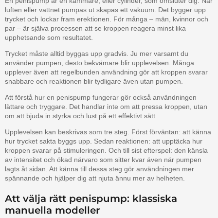
En penispump är en kammare, eller cylinder, som omsluter dig. När
luften eller vattnet pumpas ut skapas ett vakuum. Det bygger upp
trycket och lockar fram erektionen. För många – män, kvinnor och
par – är själva processen att se kroppen reagera minst lika
upphetsande som resultatet.
Trycket måste alltid byggas upp gradvis. Ju mer varsamt du
använder pumpen, desto bekvämare blir upplevelsen. Många
upplever även att regelbunden användning gör att kroppen svarar
snabbare och reaktionen blir tydligare även utan pumpen.
Att förstå hur en penispump fungerar gör också användningen
lättare och tryggare. Det handlar inte om att pressa kroppen, utan
om att bjuda in styrka och lust på ett effektivt sätt.
Upplevelsen kan beskrivas som tre steg. Först förväntan: att känna
hur trycket sakta byggs upp. Sedan reaktionen: att upptäcka hur
kroppen svarar på stimuleringen. Och till sist efterspel: den känsla
av intensitet och ökad närvaro som sitter kvar även när pumpen
lagts åt sidan. Att känna till dessa steg gör användningen mer
spännande och hjälper dig att njuta ännu mer av helheten.
Att välja rätt penispump: klassiska
manuella modeller