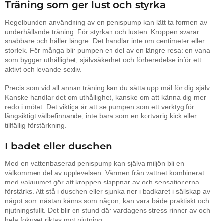
Träning som ger lust och styrka
Regelbunden användning av en penispump kan lätt ta formen av
underhållande träning. För styrkan och lusten. Kroppen svarar
snabbare och håller längre. Det handlar inte om centimeter eller
storlek. För många blir pumpen en del av en längre resa: en vana
som bygger uthållighet, självsäkerhet och förberedelse inför ett
aktivt och levande sexliv.
Precis som vid all annan träning kan du sätta upp mål för dig själv.
Kanske handlar det om uthållighet, kanske om att känna dig mer
redo i mötet. Det viktiga är att se pumpen som ett verktyg för
långsiktigt välbefinnande, inte bara som en kortvarig kick eller
tillfällig förstärkning.
I badet eller duschen
Med en vattenbaserad penispump kan själva miljön bli en
välkommen del av upplevelsen. Värmen från vattnet kombinerat
med vakuumet gör att kroppen slappnar av och sensationerna
förstärks. Att stå i duschen eller sjunka ner i badkaret i sällskap av
något som nästan känns som någon, kan vara både praktiskt och
njutningsfullt. Det blir en stund där vardagens stress rinner av och
hela fokuset riktas mot njutning.