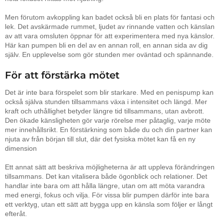
Men förutom avkoppling kan badet också bli en plats för fantasi och
lek. Det avskärmade rummet, ljudet av rinnande vatten och känslan
av att vara omsluten öppnar för att experimentera med nya känslor.
Här kan pumpen bli en del av en annan roll, en annan sida av dig
själv. En upplevelse som gör stunden mer oväntad och spännande.
För att förstärka mötet
Det är inte bara förspelet som blir starkare. Med en penispump kan
också själva stunden tillsammans växa i intensitet och längd. Mer
kraft och uthållighet betyder längre tid tillsammans, utan avbrott.
Den ökade känsligheten gör varje rörelse mer påtaglig, varje möte
mer innehållsrikt. En förstärkning som både du och din partner kan
njuta av från början till slut, där det fysiska mötet kan få en ny
dimension
Ett annat sätt att beskriva möjligheterna är att uppleva förändringen
tillsammans. Det kan vitalisera både ögonblick och relationer. Det
handlar inte bara om att hålla längre, utan om att möta varandra
med energi, fokus och vilja. För vissa blir pumpen därför inte bara
ett verktyg, utan ett sätt att bygga upp en känsla som följer er långt
efteråt.