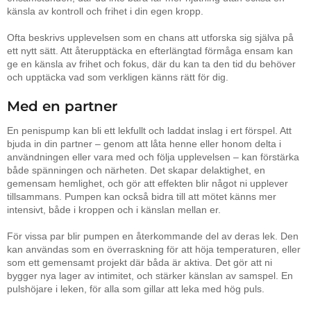
känsla av kontroll och frihet i din egen kropp.
Ofta beskrivs upplevelsen som en chans att utforska sig själva på
ett nytt sätt. Att återupptäcka en efterlängtad förmåga ensam kan
ge en känsla av frihet och fokus, där du kan ta den tid du behöver
och upptäcka vad som verkligen känns rätt för dig.
Med en partner
En penispump kan bli ett lekfullt och laddat inslag i ert förspel. Att
bjuda in din partner – genom att låta henne eller honom delta i
användningen eller vara med och följa upplevelsen – kan förstärka
både spänningen och närheten. Det skapar delaktighet, en
gemensam hemlighet, och gör att effekten blir något ni upplever
tillsammans. Pumpen kan också bidra till att mötet känns mer
intensivt, både i kroppen och i känslan mellan er.
För vissa par blir pumpen en återkommande del av deras lek. Den
kan användas som en överraskning för att höja temperaturen, eller
som ett gemensamt projekt där båda är aktiva. Det gör att ni
bygger nya lager av intimitet, och stärker känslan av samspel. En
pulshöjare i leken, för alla som gillar att leka med hög puls.