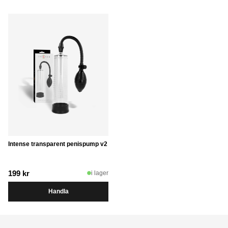
Intense transparent penispump v2
199
kr
i lager
Handla