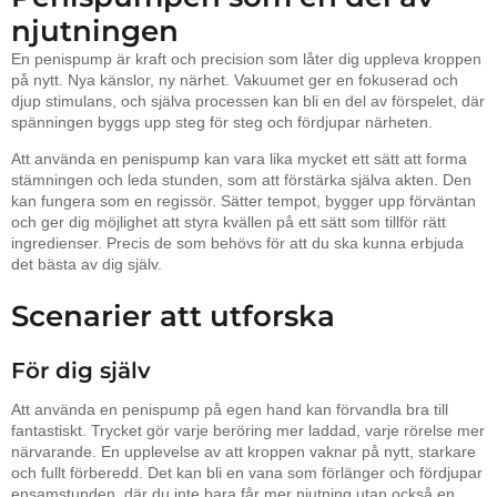
njutningen
En penispump är kraft och precision som låter dig uppleva kroppen
på nytt. Nya känslor, ny närhet. Vakuumet ger en fokuserad och
djup stimulans, och själva processen kan bli en del av förspelet, där
spänningen byggs upp steg för steg och fördjupar närheten.
Att använda en penispump kan vara lika mycket ett sätt att forma
stämningen och leda stunden, som att förstärka själva akten. Den
kan fungera som en regissör. Sätter tempot, bygger upp förväntan
och ger dig möjlighet att styra kvällen på ett sätt som tillför rätt
ingredienser. Precis de som behövs för att du ska kunna erbjuda
det bästa av dig själv.
Scenarier att utforska
För dig själv
Att använda en penispump på egen hand kan förvandla bra till
fantastiskt. Trycket gör varje beröring mer laddad, varje rörelse mer
närvarande. En upplevelse av att kroppen vaknar på nytt, starkare
och fullt förberedd. Det kan bli en vana som förlänger och fördjupar
ensamstunden, där du inte bara får mer njutning utan också en