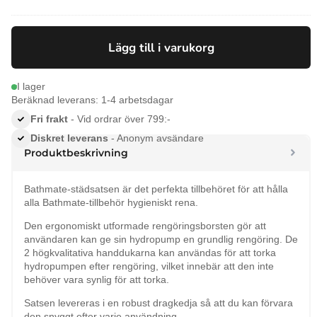
ursprungliga
nuvarande
priset
priset
var:
är:
Lägg till i varukorg
99 kr.
89 kr.
I lager
Beräknad leverans: 1-4 arbetsdagar
Fri frakt
- Vid ordrar över 799:-
Diskret leverans
- Anonym avsändare
Produktbeskrivning
Bathmate-städsatsen är det perfekta tillbehöret för att hålla
alla Bathmate-tillbehör hygieniskt rena.
Den ergonomiskt utformade rengöringsborsten gör att
användaren kan ge sin hydropump en grundlig rengöring. De
2 högkvalitativa handdukarna kan användas för att torka
hydropumpen efter rengöring, vilket innebär att den inte
behöver vara synlig för att torka.
Satsen levereras i en robust dragkedja så att du kan förvara
den snyggt efter varje användning.