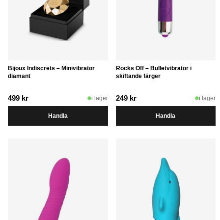
Bijoux Indiscrets – Minivibrator
Rocks Off – Bulletvibrator i
diamant
skiftande färger
499
kr
249
kr
i lager
i lager
Handla
Handla