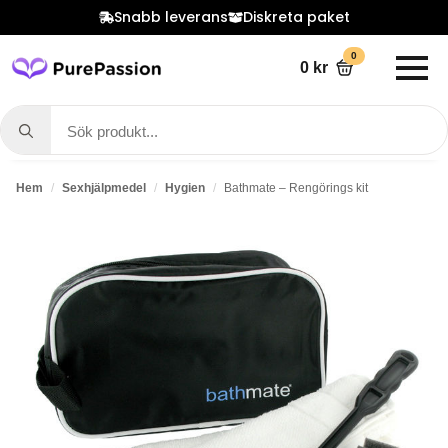
Snabb leverans
Diskreta paket
0
0
kr
Search
for:
Hem
Sexhjälpmedel
Hygien
Bathmate – Rengörings kit