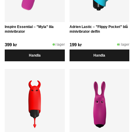
Inspire Essential – ”Myla” lila
Adrien Lastic – ”Flippy Pocket” blå
minivibrator
minivibrator delfin
399
kr
199
kr
i lager
i lager
Handla
Handla