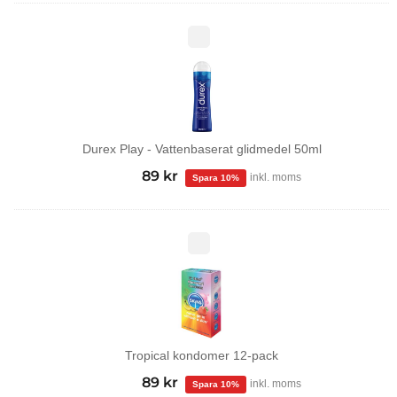
Durex
Play
-
Vattenbaserat
glidmedel
50ml
Durex Play - Vattenbaserat glidmedel 50ml
99
kr
Det
89
kr
Det
inkl. moms
ursprungliga
nuvarande
priset
priset
var:
är:
Tropical
kondomer
99 kr.
89 kr.
12-
pack
Tropical kondomer 12-pack
99
kr
Det
89
kr
Det
inkl. moms