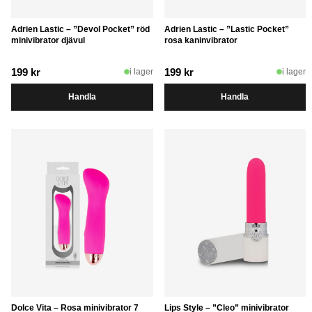
Adrien Lastic – ”Devol Pocket” röd
Adrien Lastic – ”Lastic Pocket”
minivibrator djävul
rosa kaninvibrator
199
kr
199
kr
i lager
i lager
Handla
Handla
Dolce Vita – Rosa minivibrator 7
Lips Style – ”Cleo” minivibrator