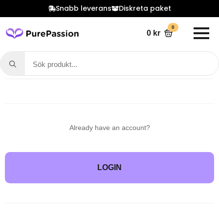
Snabb leverans
Diskreta paket
0
HOME > SHOP ALL > REGISTER
0
kr
Register
Search
for:
Already have an account?
LOGIN