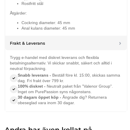
Rostfritt stål
Åtgärder:
Cockring diameter: 45 mm
Anal kulans diameter: 45 mm
Frakt & Leverans
Trygg e-handel med diskret leverans och flexibla
betalningsalternativ. Vi skickar snabbt, säkert och alltid i
neutral förpackning.
Snabb leverans -
Beställ före kl. 15:00, skickas samma
dag. Fri frakt över 799 kr.
100% diskret -
Neutralt paket från "Valenor Group".
Inget om PurePassion syns någonstans.
30 dagars öppet köp -
Ångrade dig? Returnera
obeseglad vara inom 30 dagar.
Andra har även kollat på