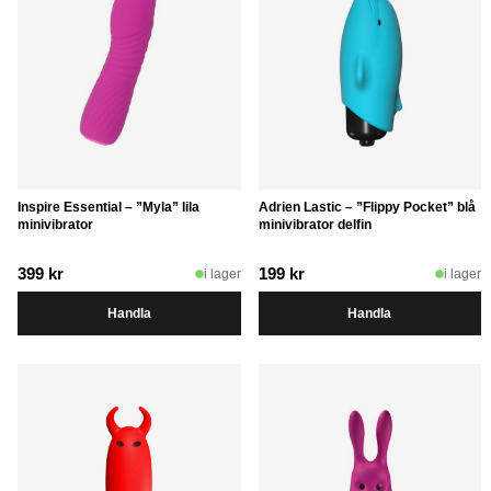
Inspire Essential – ”Myla” lila
Adrien Lastic – ”Flippy Pocket” blå
minivibrator
minivibrator delfin
399
kr
199
kr
i lager
i lager
Handla
Handla