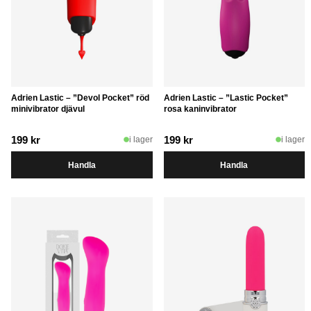
Adrien Lastic – ”Devol Pocket” röd
Adrien Lastic – ”Lastic Pocket”
minivibrator djävul
rosa kaninvibrator
199
kr
199
kr
i lager
i lager
Handla
Handla