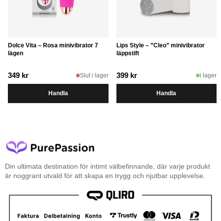
Dolce Vita – Rosa minivibrator 7
Lips Style – ”Cleo” minivibrator
lägen
läppstift
349
kr
399
kr
Slut i lager
i lager
Handla
Handla
Din ultimata destination för intimt välbefinnande, där varje produkt
är noggrant utvald för att skapa en trygg och njutbar upplevelse.