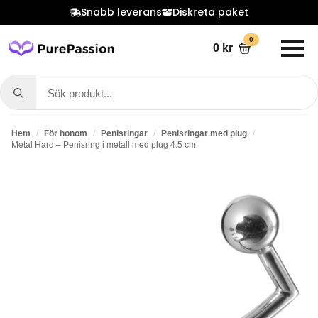
Snabb leverans
Diskreta paket
0
0
kr
Search
for:
Hem
För honom
Penisringar
Penisringar med plug
Metal Hard – Penisring i metall med plug 4.5 cm