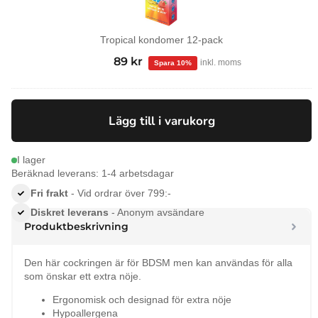
Tropical kondomer 12-pack
99
kr
Det
89
kr
Det
inkl. moms
ursprungliga
nuvarande
priset
priset
var:
är:
Lägg till i varukorg
99 kr.
89 kr.
I lager
Beräknad leverans: 1-4 arbetsdagar
Fri frakt
- Vid ordrar över 799:-
Diskret leverans
- Anonym avsändare
Produktbeskrivning
Den här cockringen är för BDSM men kan användas för alla
som önskar ett extra nöje.
Ergonomisk och designad för extra nöje
Hypoallergena