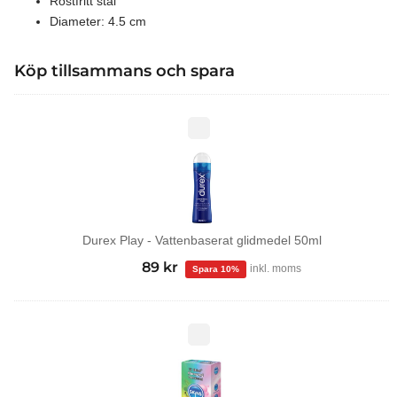
Rostfritt stål
Diameter: 4.5 cm
Köp tillsammans och spara
Durex
Play
-
Vattenbaserat
glidmedel
50ml
Durex Play - Vattenbaserat glidmedel 50ml
99
kr
Det
89
kr
Det
inkl. moms
ursprungliga
nuvarande
priset
priset
var:
är:
Tropical
kondomer
99 kr.
89 kr.
12-
pack