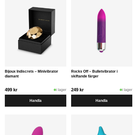
Bijoux Indiscrets – Minivibrator
Rocks Off – Bulletvibrator i
diamant
skiftande färger
499
kr
249
kr
i lager
i lager
Handla
Handla