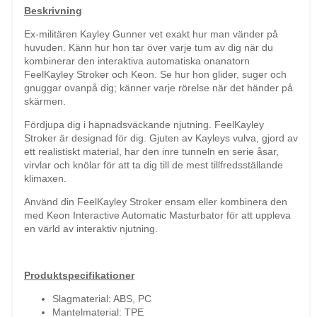
Beskrivning
Ex-militären Kayley Gunner vet exakt hur man vänder på
huvuden. Känn hur hon tar över varje tum av dig när du
kombinerar den interaktiva automatiska onanatorn
FeelKayley Stroker och Keon. Se hur hon glider, suger och
gnuggar ovanpå dig; känner varje rörelse när det händer på
skärmen.
Fördjupa dig i häpnadsväckande njutning. FeelKayley
Stroker är designad för dig. Gjuten av Kayleys vulva, gjord av
ett realistiskt material, har den inre tunneln en serie åsar,
virvlar och knölar för att ta dig till de mest tillfredsställande
klimaxen.
Använd din FeelKayley Stroker ensam eller kombinera den
med Keon Interactive Automatic Masturbator för att uppleva
en värld av interaktiv njutning.
Produktspecifikationer
Slagmaterial: ABS, PC
Mantelmaterial: TPE