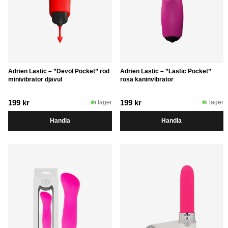
Adrien Lastic – ”Devol Pocket” röd
Adrien Lastic – ”Lastic Pocket”
minivibrator djävul
rosa kaninvibrator
199
kr
199
kr
i lager
i lager
Handla
Handla