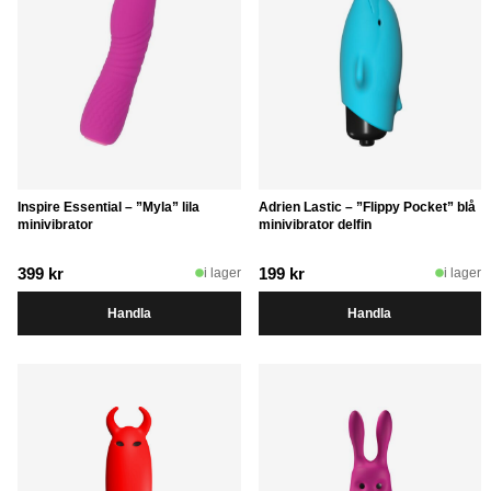
Inspire Essential – ”Myla” lila
Adrien Lastic – ”Flippy Pocket” blå
minivibrator
minivibrator delfin
399
kr
199
kr
i lager
i lager
Handla
Handla