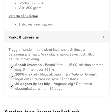
Storlek: 220×84
Vikt: 800 gram
Vad du får i lådan
1 stroker Feel Kayley.
Frakt & Leverans
Trygg e-handel med diskret leverans och flexibla
betalningsalternativ. Vi skickar snabbt, säkert och alltid i
neutral förpackning.
Snabb leverans -
Beställ före kl. 15:00, skickas samma
dag. Fri frakt över 799 kr.
100% diskret -
Neutralt paket från "Valenor Group".
Inget om PurePassion syns någonstans.
30 dagars öppet köp -
Ångrade dig? Returnera
obeseglad vara inom 30 dagar.
Andra har även kollat på