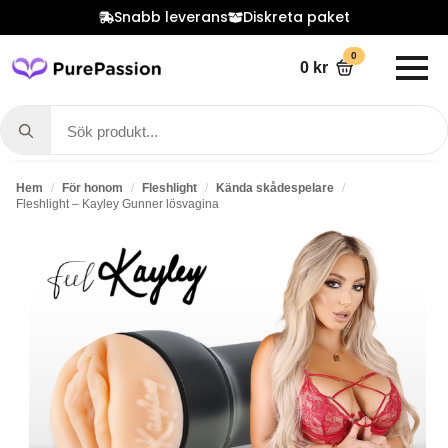
Snabb leverans
Diskreta paket
0
0
kr
Search
for:
Hem
För honom
Fleshlight
Kända skådespelare
Fleshlight – Kayley Gunner lösvagina