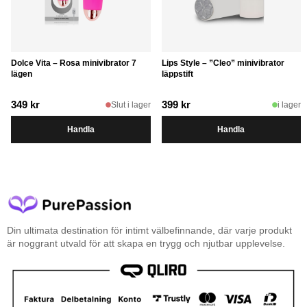
Dolce Vita – Rosa minivibrator 7
Lips Style – ”Cleo” minivibrator
lägen
läppstift
349
kr
399
kr
Slut i lager
i lager
Handla
Handla
Din ultimata destination för intimt välbefinnande, där varje produkt
är noggrant utvald för att skapa en trygg och njutbar upplevelse.