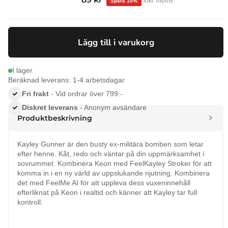
inkl. moms
ursprungliga
nuvarande
priset
priset
var:
är:
Lägg till i varukorg
99 kr.
89 kr.
I lager
Beräknad leverans: 1-4 arbetsdagar
Fri frakt
- Vid ordrar över 799:-
Diskret leverans
- Anonym avsändare
Produktbeskrivning
Kayley Gunner är den busty ex-militära bomben som letar
efter henne. Kåt, redo och väntar på din uppmärksamhet i
sovrummet. Kombinera Keon med FeelKayley Stroker för att
komma in i en ny värld av uppslukande njutning. Kombinera
det med FeelMe AI för att uppleva dess vuxeninnehåll
efterliknat på Keon i realtid och känner att Kayley tar full
kontroll.