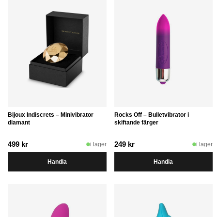
Bijoux Indiscrets – Minivibrator
Rocks Off – Bulletvibrator i
diamant
skiftande färger
499
kr
249
kr
i lager
i lager
Handla
Handla