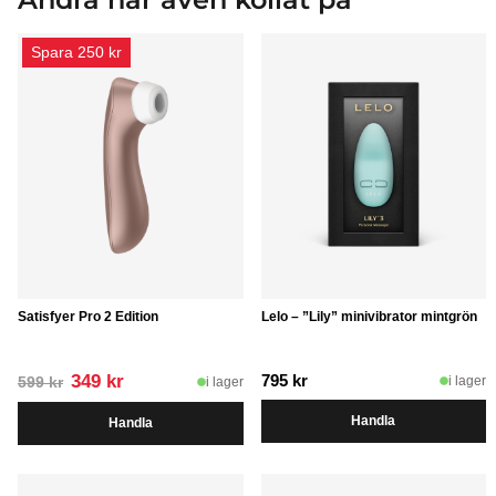
Spara 250 kr
Satisfyer Pro 2 Edition
Lelo – ”Lily” minivibrator mintgrön
Det
Det
349
kr
795
kr
i lager
i lager
599
kr
ursprungliga
nuvarande
Handla
Handla
priset
priset
var:
är:
599 kr.
349 kr.