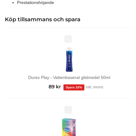
Prestationshöjande
Köp tillsammans och spara
Durex
Play
-
Vattenbaserat
glidmedel
50ml
Durex Play - Vattenbaserat glidmedel 50ml
99
kr
Det
89
kr
Det
inkl. moms
ursprungliga
nuvarande
priset
priset
var:
är:
Tropical
kondomer
99 kr.
89 kr.
12-
pack