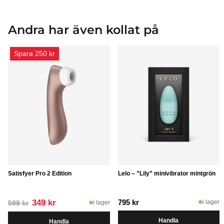
Andra har även kollat på
Spara 250 kr
Satisfyer Pro 2 Edition
Lelo – ”Lily” minivibrator mintgrön
Det
Det
349
kr
795
kr
i lager
i lager
599
kr
ursprungliga
nuvarande
Handla
Handla
priset
priset