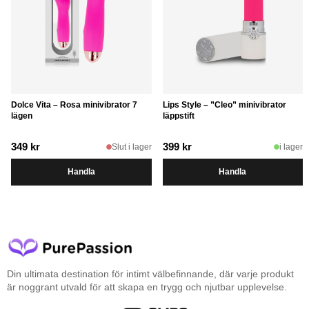
Dolce Vita – Rosa minivibrator 7
Lips Style – ”Cleo” minivibrator
lägen
läppstift
349
kr
399
kr
Slut i lager
i lager
Handla
Handla
Din ultimata destination för intimt välbefinnande, där varje produkt
är noggrant utvald för att skapa en trygg och njutbar upplevelse.