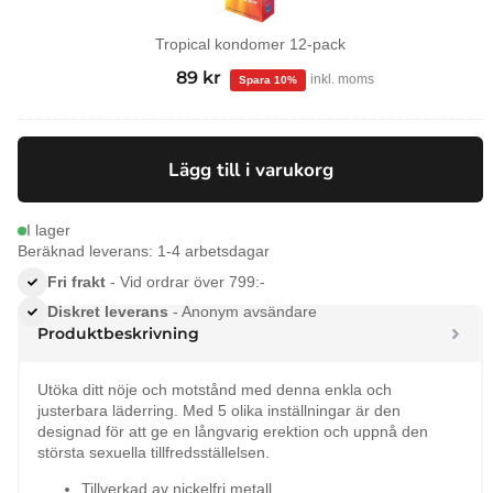
Tropical kondomer 12-pack
99
kr
Det
89
kr
Det
inkl. moms
ursprungliga
nuvarande
priset
priset
var:
är:
Lägg till i varukorg
99 kr.
89 kr.
I lager
Beräknad leverans: 1-4 arbetsdagar
Fri frakt
- Vid ordrar över 799:-
Diskret leverans
- Anonym avsändare
Produktbeskrivning
Utöka ditt nöje och motstånd med denna enkla och
justerbara läderring. Med 5 olika inställningar är den
designad för att ge en långvarig erektion och uppnå den
största sexuella tillfredsställelsen.
Tillverkad av nickelfri metall.