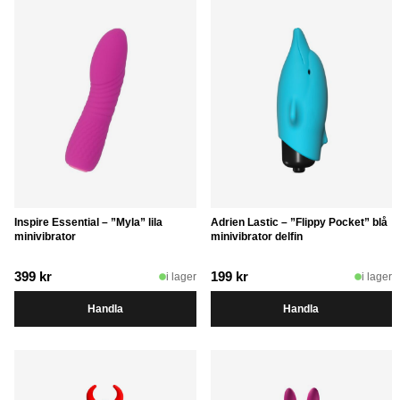
Inspire Essential – ”Myla” lila
Adrien Lastic – ”Flippy Pocket” blå
minivibrator
minivibrator delfin
399
kr
199
kr
i lager
i lager
Handla
Handla