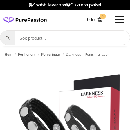
Snabb leverans
Diskreta paket
0
0
kr
Search
for:
Hem
För honom
Penisringar
Darkness – Penisring läder