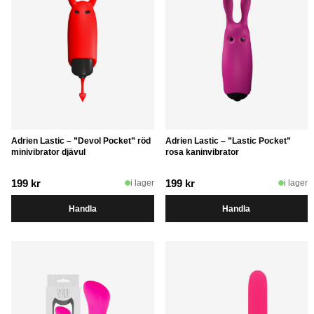
Adrien Lastic – ”Devol Pocket” röd
Adrien Lastic – ”Lastic Pocket”
minivibrator djävul
rosa kaninvibrator
199
kr
199
kr
i lager
i lager
Handla
Handla