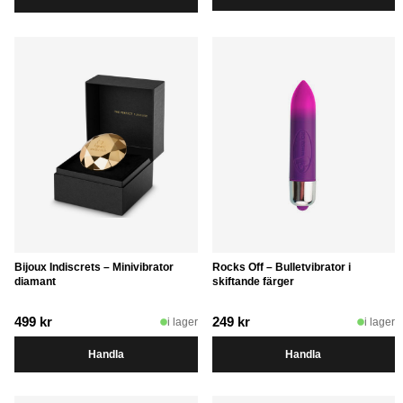
var:
är:
599 kr.
349 kr.
Bijoux Indiscrets – Minivibrator
Rocks Off – Bulletvibrator i
diamant
skiftande färger
499
kr
249
kr
i lager
i lager
Handla
Handla