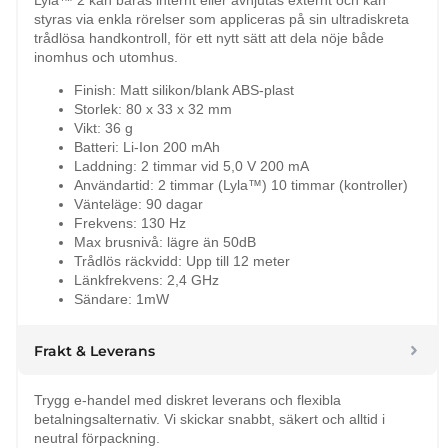
styras via enkla rörelser som appliceras på sin ultradiskreta
trådlösa handkontroll, för ett nytt sätt att dela nöje både
inomhus och utomhus.
Finish: Matt silikon/blank ABS-plast
Storlek: 80 x 33 x 32 mm
Vikt: 36 g
Batteri: Li-Ion 200 mAh
Laddning: 2 timmar vid 5,0 V 200 mA
Användartid: 2 timmar (Lyla™) 10 timmar (kontroller)
Vänteläge: 90 dagar
Frekvens: 130 Hz
Max brusnivå: lägre än 50dB
Trådlös räckvidd: Upp till 12 meter
Länkfrekvens: 2,4 GHz
Sändare: 1mW
Frakt & Leverans
Trygg e-handel med diskret leverans och flexibla
betalningsalternativ. Vi skickar snabbt, säkert och alltid i
neutral förpackning.