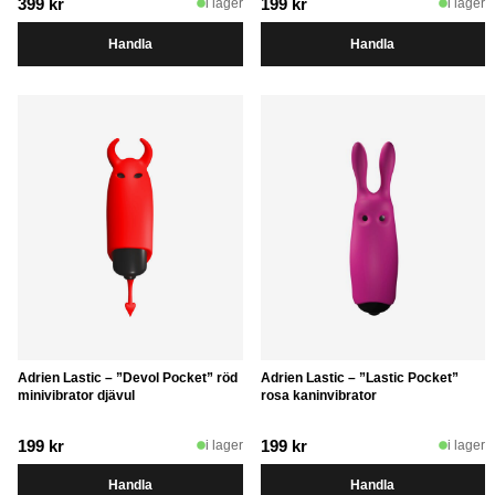
399
kr
199
kr
i lager
i lager
Handla
Handla
Adrien Lastic – ”Devol Pocket” röd
Adrien Lastic – ”Lastic Pocket”
minivibrator djävul
rosa kaninvibrator
199
kr
199
kr
i lager
i lager
Handla
Handla