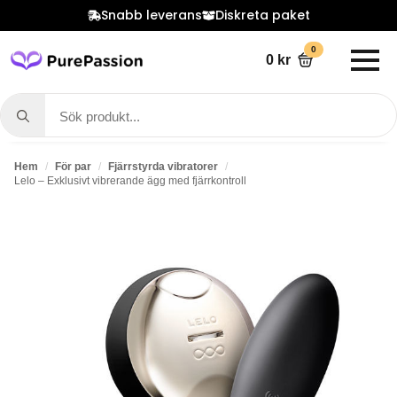
Snabb leverans
Diskreta paket
0
0
kr
Search
for:
Hem
För par
Fjärrstyrda vibratorer
Lelo – Exklusivt vibrerande ägg med fjärrkontroll