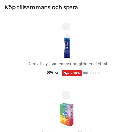
Köp tillsammans och spara
Durex
Play
-
Vattenbaserat
glidmedel
50ml
Durex Play - Vattenbaserat glidmedel 50ml
99
kr
Det
89
kr
Det
inkl. moms
ursprungliga
nuvarande
priset
priset
var:
är:
Tropical
kondomer
99 kr.
89 kr.
12-
pack