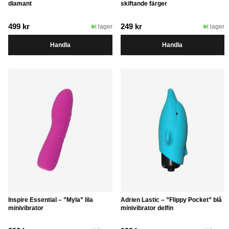
diamant
skiftande färger
499
kr
249
kr
i lager
i lager
Handla
Handla
Inspire Essential – ”Myla” lila
Adrien Lastic – ”Flippy Pocket” blå
minivibrator
minivibrator delfin