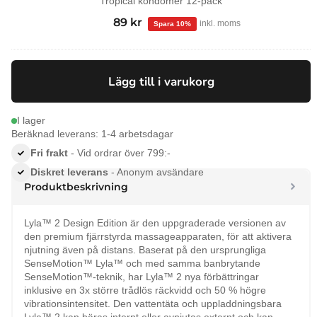
Tropical kondomer 12-pack
99
kr
Det
89
kr
Det
inkl. moms
ursprungliga
nuvarande
priset
priset
var:
är:
Lägg till i varukorg
99 kr.
89 kr.
I lager
Beräknad leverans: 1-4 arbetsdagar
Fri frakt
- Vid ordrar över 799:-
Diskret leverans
- Anonym avsändare
Produktbeskrivning
Lyla™ 2 Design Edition är den uppgraderade versionen av
den premium fjärrstyrda massageapparaten, för att aktivera
njutning även på distans. Baserat på den ursprungliga
SenseMotion™ Lyla™ och med samma banbrytande
SenseMotion™-teknik, har Lyla™ 2 nya förbättringar
inklusive en 3x större trådlös räckvidd och 50 % högre
vibrationsintensitet. Den vattentäta och uppladdningsbara
Lyla™ 2 kan bäras internt eller avnjutas externt och kan