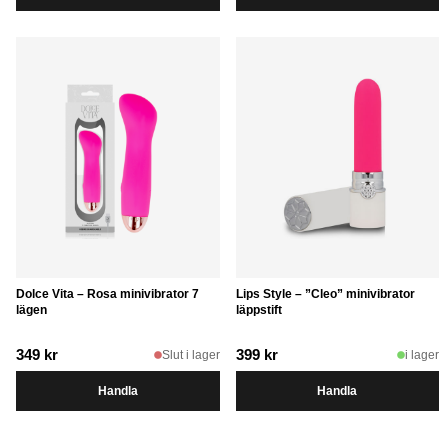
Dolce Vita – Rosa minivibrator 7
Lips Style – ”Cleo” minivibrator
lägen
läppstift
349
kr
399
kr
Slut i lager
i lager
Handla
Handla