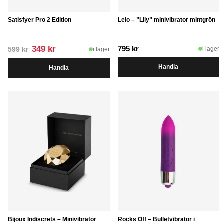
Satisfyer Pro 2 Edition
Lelo – ”Lily” minivibrator mintgrön
Det
Det
349
kr
795
kr
i lager
i lager
599
kr
ursprungliga
nuvarande
Handla
Handla
priset
priset
var:
är:
599 kr.
349 kr.
Bijoux Indiscrets – Minivibrator
Rocks Off – Bulletvibrator i