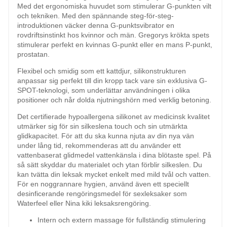
Med det ergonomiska huvudet som stimulerar G-punkten vilt
och tekniken. Med den spännande steg-för-steg-
introduktionen väcker denna G-punktsvibrator en
rovdriftsinstinkt hos kvinnor och män. Gregorys krökta spets
stimulerar perfekt en kvinnas G-punkt eller en mans P-punkt,
prostatan.
Flexibel och smidig som ett kattdjur, silikonstrukturen
anpassar sig perfekt till din kropp tack vare sin exklusiva G-
SPOT-teknologi, som underlättar användningen i olika
positioner och når dolda njutningshörn med verklig betoning.
Det certifierade hypoallergena silikonet av medicinsk kvalitet
utmärker sig för sin silkeslena touch och sin utmärkta
glidkapacitet. För att du ska kunna njuta av din nya vän
under lång tid, rekommenderas att du använder ett
vattenbaserat glidmedel vattenkänsla i dina blötaste spel. På
så sätt skyddar du materialet och ytan förblir silkeslen. Du
kan tvätta din leksak mycket enkelt med mild tvål och vatten.
För en noggrannare hygien, använd även ett speciellt
desinficerande rengöringsmedel för sexleksaker som
Waterfeel eller Nina kiki leksaksrengöring.
Intern och extern massage för fullständig stimulering