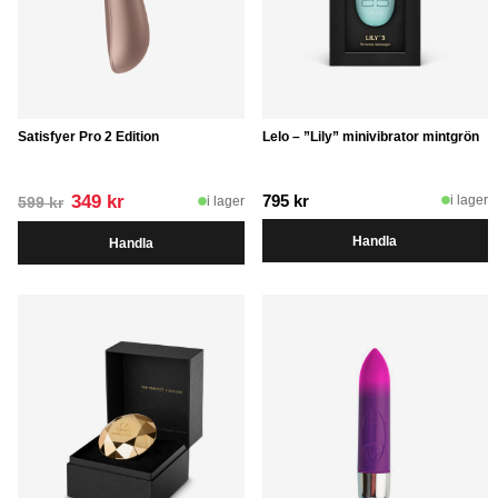
Satisfyer Pro 2 Edition
Lelo – ”Lily” minivibrator mintgrön
Det
Det
349
kr
795
kr
i lager
i lager
599
kr
ursprungliga
nuvarande
Handla
Handla
priset
priset
var:
är:
599 kr.
349 kr.