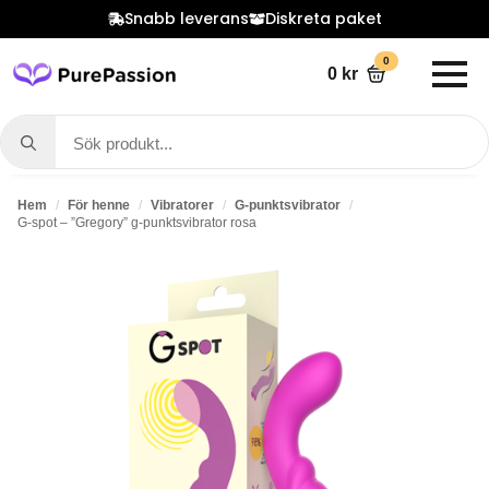
Snabb leverans
Diskreta paket
0
0
kr
Search
for:
Hem
För henne
Vibratorer
G-punktsvibrator
G-spot – ”Gregory” g-punktsvibrator rosa