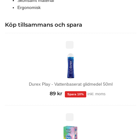
Skonsamt material
Ergonomisk
Köp tillsammans och spara
Durex
Play
-
Vattenbaserat
glidmedel
50ml
Durex Play - Vattenbaserat glidmedel 50ml
99
kr
Det
89
kr
Det
inkl. moms
ursprungliga
nuvarande
priset
priset
var:
är:
Tropical
kondomer
99 kr.
89 kr.
12-
pack