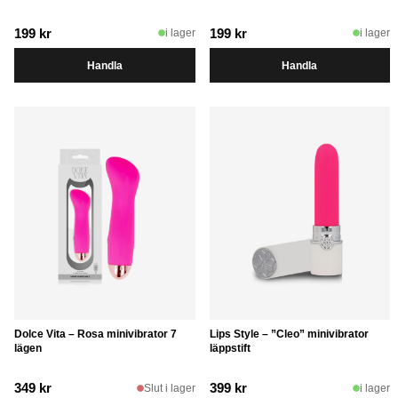
199
kr
199
kr
i lager
i lager
Handla
Handla
Dolce Vita – Rosa minivibrator 7
Lips Style – ”Cleo” minivibrator
lägen
läppstift
349
kr
399
kr
Slut i lager
i lager