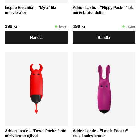
Inspire Essential – ”Myla” lila
Adrien Lastic – ”Flippy Pocket” blå
minivibrator
minivibrator delfin
399
kr
199
kr
i lager
i lager
Handla
Handla
Adrien Lastic – ”Devol Pocket” röd
Adrien Lastic – ”Lastic Pocket”
minivibrator djävul
rosa kaninvibrator