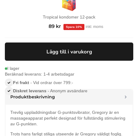
Tropical kondomer 12-pack
99
kr
Det
89
kr
Det
inkl. moms
ursprungliga
nuvarande
priset
priset
var:
är:
Lägg till i varukorg
99 kr.
89 kr.
I lager
Beräknad leverans: 1-4 arbetsdagar
Fri frakt
- Vid ordrar över 799:-
Diskret leverans
- Anonym avsändare
Produktbeskrivning
Trevlig uppladdningsbar G-punktsvibrator, Gregory är en
massageapparat perfekt designad för fullständig stimulering
av G-punkten.
Trots hans farligt stiliga utseende är Gregory väldigt foglig.