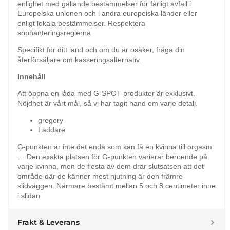
enlighet med gällande bestämmelser för farligt avfall i
Europeiska unionen och i andra europeiska länder eller
enligt lokala bestämmelser. Respektera
sophanteringsreglerna
Specifikt för ditt land och om du är osäker, fråga din
återförsäljare om kasseringsalternativ.
Innehåll
Att öppna en låda med G-SPOT-produkter är exklusivt.
Nöjdhet är vårt mål, så vi har tagit hand om varje detalj.
gregory
Laddare
G-punkten är inte det enda som kan få en kvinna till orgasm.
… Den exakta platsen för G-punkten varierar beroende på
varje kvinna, men de flesta av dem drar slutsatsen att det
område där de känner mest njutning är den främre
slidväggen. Närmare bestämt mellan 5 och 8 centimeter inne
i slidan
Frakt & Leverans