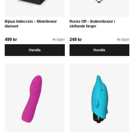
Bijoux Indiscrets – Minivibrator
Rocks Off – Bulletvibrator i
diamant
skiftande färger
499
kr
249
kr
i lager
i lager
Handla
Handla