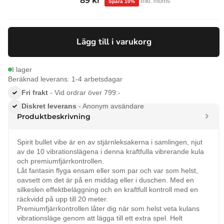
99
kr
89
kr
inkl. moms
ursprungliga
nuvarande
priset
priset
var:
är:
Lägg till i varukorg
99 kr.
89 kr.
I lager
Beräknad leverans: 1-4 arbetsdagar
Fri frakt
- Vid ordrar över 799:-
Diskret leverans
- Anonym avsändare
Produktbeskrivning
Spirit bullet vibe är en av stjärnleksakerna i samlingen, njut
av de 10 vibrationslägena i denna kraftfulla vibrerande kula
och premiumfjärrkontrollen.
Låt fantasin flyga ensam eller som par och var som helst,
oavsett om det är på en middag eller i duschen. Med en
silkeslen effektbeläggning och en kraftfull kontroll med en
räckvidd på upp till 20 meter.
Premiumfjärrkontrollen låter dig när som helst veta kulans
vibrationsläge genom att lägga till ett extra spel. Helt