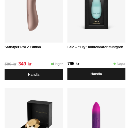
Satisfyer Pro 2 Edition
Lelo – ”Lily” minivibrator mintgrön
Det
Det
349
kr
795
kr
i lager
i lager
599
kr
ursprungliga
nuvarande
Handla
Handla
priset
priset
var:
är:
599 kr.
349 kr.