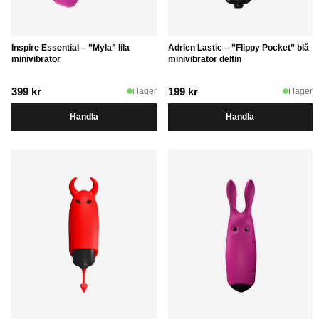
Inspire Essential – ”Myla” lila
Adrien Lastic – ”Flippy Pocket” blå
minivibrator
minivibrator delfin
399
kr
199
kr
i lager
i lager
Handla
Handla