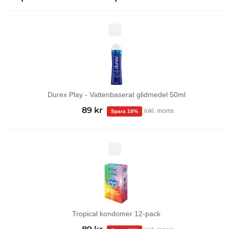
Durex
Play
-
Vattenbaserat
glidmedel
50ml
Durex Play - Vattenbaserat glidmedel 50ml
99
kr
Det
89
kr
Det
inkl. moms
ursprungliga
nuvarande
priset
priset
var:
är:
Tropical
kondomer
99 kr.
89 kr.
12-
pack
Tropical kondomer 12-pack
Det
Det