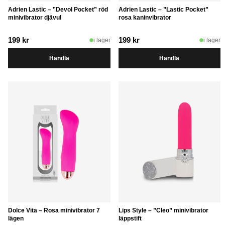
Adrien Lastic – ”Devol Pocket” röd
Adrien Lastic – ”Lastic Pocket”
minivibrator djävul
rosa kaninvibrator
199
kr
199
kr
i lager
i lager
Handla
Handla
Dolce Vita – Rosa minivibrator 7
Lips Style – ”Cleo” minivibrator
lägen
läppstift