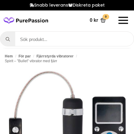
Snabb leverans
Diskreta paket
0
0
kr
Search
for:
Hem
För par
Fjärrstyrda vibratorer
Spirit – ”Bullet” vibrator med fjärr