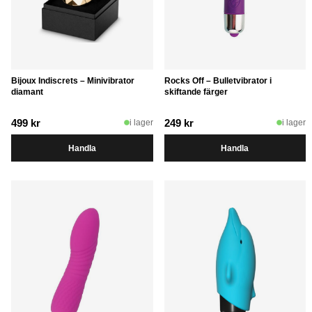
Bijoux Indiscrets – Minivibrator
Rocks Off – Bulletvibrator i
diamant
skiftande färger
499
kr
249
kr
i lager
i lager
Handla
Handla