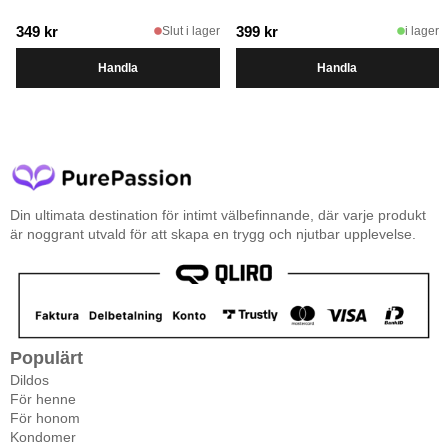
349
kr
399
kr
Slut i lager
i lager
Handla
Handla
Din ultimata destination för intimt välbefinnande, där varje produkt
är noggrant utvald för att skapa en trygg och njutbar upplevelse.
Populärt
Dildos
För henne
För honom
Kondomer