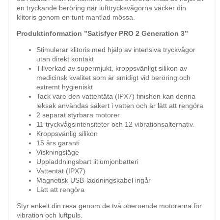
en tryckande beröring när lufttrycksvågorna väcker din
klitoris genom en tunt mantlad mössa.
Produktinformation ”Satisfyer PRO 2 Generation 3”
Stimulerar klitoris med hjälp av intensiva tryckvågor
utan direkt kontakt
Tillverkad av supermjukt, kroppsvänligt silikon av
medicinsk kvalitet som är smidigt vid beröring och
extremt hygieniskt
Tack vare den vattentäta (IPX7) finishen kan denna
leksak användas säkert i vatten och är lätt att rengöra
2 separat styrbara motorer
11 tryckvågsintensiteter och 12 vibrationsalternativ.
Kroppsvänlig silikon
15 års garanti
Viskningsläge
Uppladdningsbart litiumjonbatteri
Vattentät (IPX7)
Magnetisk USB-laddningskabel ingår
Lätt att rengöra
Styr enkelt din resa genom de två oberoende motorerna för
vibration och luftpuls.