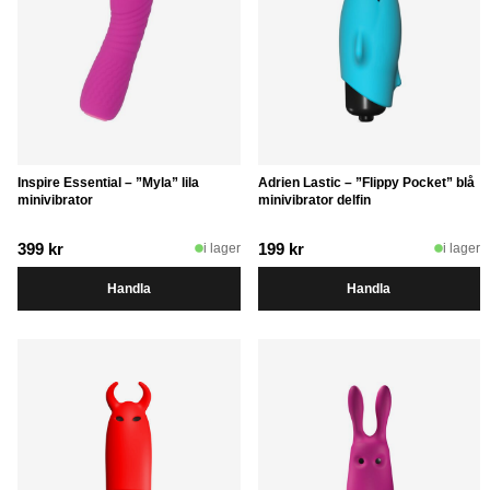
Inspire Essential – ”Myla” lila
Adrien Lastic – ”Flippy Pocket” blå
minivibrator
minivibrator delfin
399
kr
199
kr
i lager
i lager
Handla
Handla