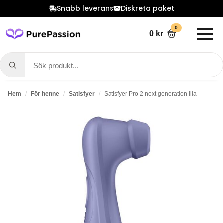
Snabb leverans
Diskreta paket
0
0
kr
Search
for:
Hem
För henne
Satisfyer
Satisfyer Pro 2 next generation lila