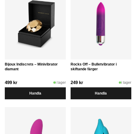
Bijoux Indiscrets – Minivibrator
Rocks Off – Bulletvibrator i
diamant
skiftande färger
499
kr
249
kr
i lager
i lager
Handla
Handla