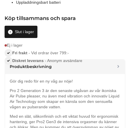
Uppladdningsbart batteri
Köp tillsammans och spara
Slut i lager
Ej i lager
Fri frakt
- Vid ordrar över 799:-
Diskret leverans
- Anonym avsändare
Produktbeskrivning
Gör dig redo för en ny våg av nöje!
Pro 2 Generation 3 är den senaste utgåvan av vår ikoniska
Air Pulse pleaser, nu även med vibration och innovativ Liquid
Air Technology som skapar en känsla som den sensuella
vågen av pulserande vatten.
Med en slät, silikonfinish och ett viktat huvud för ergonomisk
hantering, ger Pro2 Gen3 de intensiva orgasmer du känner
och älskar. Men nu kommer du att översvämmas av nöjet av