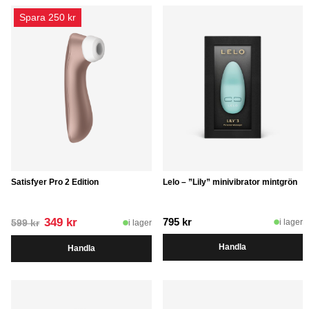
Spara 250 kr
Satisfyer Pro 2 Edition
Lelo – ”Lily” minivibrator mintgrön
Det
Det
349
kr
795
kr
i lager
i lager
599
kr
ursprungliga
nuvarande
Handla
Handla
priset
priset
var:
är:
599 kr.
349 kr.