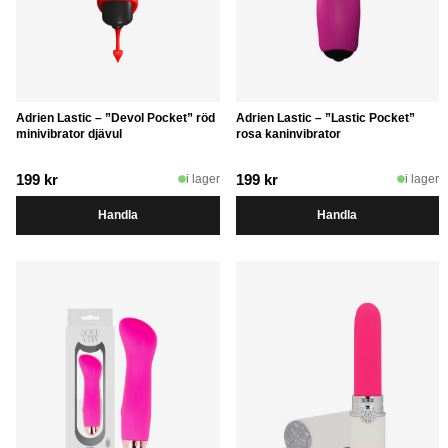
Adrien Lastic – ”Devol Pocket” röd
Adrien Lastic – ”Lastic Pocket”
minivibrator djävul
rosa kaninvibrator
199
kr
199
kr
i lager
i lager
Handla
Handla