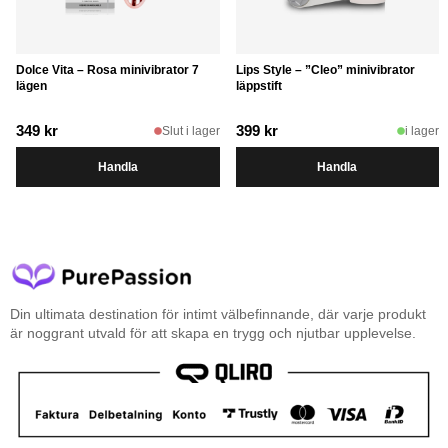
Dolce Vita – Rosa minivibrator 7
Lips Style – ”Cleo” minivibrator
lägen
läppstift
349
kr
399
kr
Slut i lager
i lager
Handla
Handla
Din ultimata destination för intimt välbefinnande, där varje produkt
är noggrant utvald för att skapa en trygg och njutbar upplevelse.