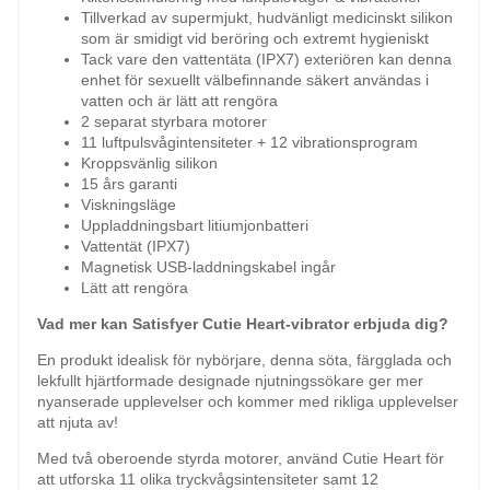
Tillverkad av supermjukt, hudvänligt medicinskt silikon
som är smidigt vid beröring och extremt hygieniskt
Tack vare den vattentäta (IPX7) exteriören kan denna
enhet för sexuellt välbefinnande säkert användas i
vatten och är lätt att rengöra
2 separat styrbara motorer
11 luftpulsvågintensiteter + 12 vibrationsprogram
Kroppsvänlig silikon
15 års garanti
Viskningsläge
Uppladdningsbart litiumjonbatteri
Vattentät (IPX7)
Magnetisk USB-laddningskabel ingår
Lätt att rengöra
Vad mer kan Satisfyer Cutie Heart-vibrator erbjuda dig?
En produkt idealisk för nybörjare, denna söta, färgglada och
lekfullt hjärtformade designade njutningssökare ger mer
nyanserade upplevelser och kommer med rikliga upplevelser
att njuta av!
Med två oberoende styrda motorer, använd Cutie Heart för
att utforska 11 olika tryckvågsintensiteter samt 12