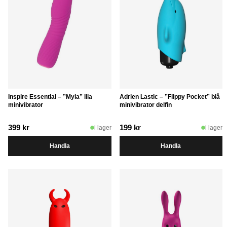
Inspire Essential – ”Myla” lila
Adrien Lastic – ”Flippy Pocket” blå
minivibrator
minivibrator delfin
399
kr
199
kr
i lager
i lager
Handla
Handla