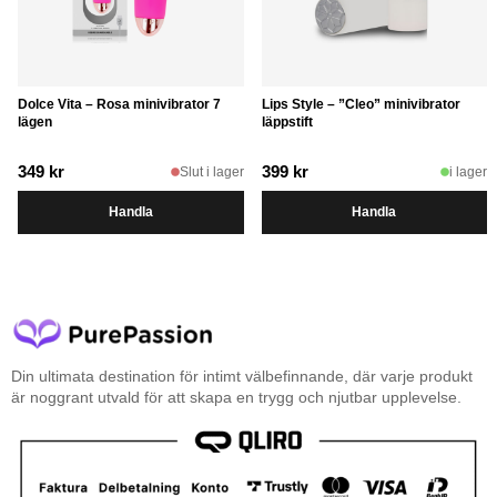
Dolce Vita – Rosa minivibrator 7
Lips Style – ”Cleo” minivibrator
lägen
läppstift
349
kr
399
kr
Slut i lager
i lager
Handla
Handla
Din ultimata destination för intimt välbefinnande, där varje produkt
är noggrant utvald för att skapa en trygg och njutbar upplevelse.