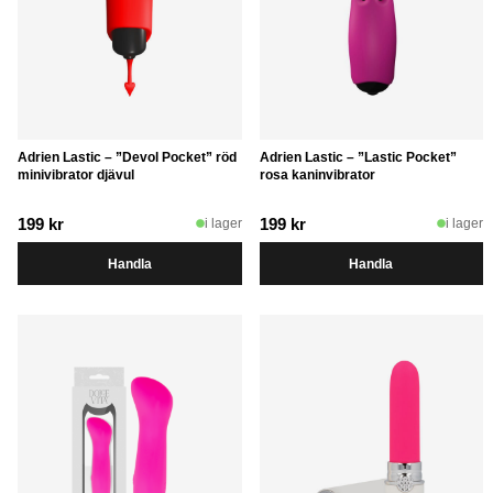
Adrien Lastic – ”Devol Pocket” röd
Adrien Lastic – ”Lastic Pocket”
minivibrator djävul
rosa kaninvibrator
199
kr
199
kr
i lager
i lager
Handla
Handla