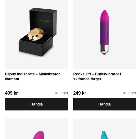
Bijoux Indiscrets – Minivibrator
Rocks Off – Bulletvibrator i
diamant
skiftande färger
499
kr
249
kr
i lager
i lager
Handla
Handla