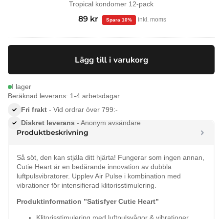
Tropical kondomer 12-pack
99
kr
Det
89
kr
Det
inkl. moms
ursprungliga
nuvarande
priset
priset
var:
är:
Lägg till i varukorg
99 kr.
89 kr.
I lager
Beräknad leverans: 1-4 arbetsdagar
Fri frakt
- Vid ordrar över 799:-
Diskret leverans
- Anonym avsändare
Produktbeskrivning
Så söt, den kan stjäla ditt hjärta! Fungerar som ingen annan,
Cutie Heart är en bedårande innovation av dubbla
luftpulsvibratorer. Upplev Air Pulse i kombination med
vibrationer för intensifierad klitorisstimulering.
Produktinformation ”Satisfyer Cutie Heart”
Klitorisstimulering med luftpulsvågor & vibrationer