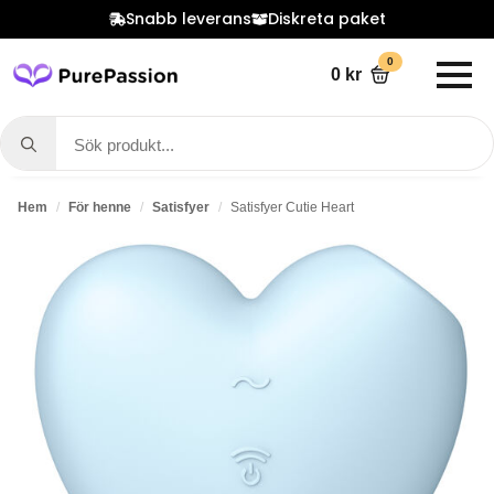
Snabb leverans
Diskreta paket
0
0
kr
Search
for:
Hem
För henne
Satisfyer
Satisfyer Cutie Heart