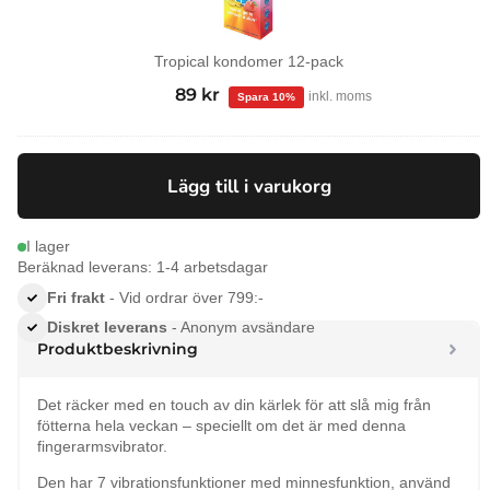
Tropical kondomer 12-pack
99
kr
Det
89
kr
Det
inkl. moms
ursprungliga
nuvarande
priset
priset
var:
är:
Lägg till i varukorg
99 kr.
89 kr.
I lager
Beräknad leverans: 1-4 arbetsdagar
Fri frakt
- Vid ordrar över 799:-
Diskret leverans
- Anonym avsändare
Produktbeskrivning
Det räcker med en touch av din kärlek för att slå mig från
fötterna hela veckan – speciellt om det är med denna
fingerarmsvibrator.
Den har 7 vibrationsfunktioner med minnesfunktion, använd