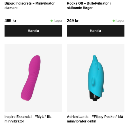
Bijoux Indiscrets – Minivibrator
Rocks Off – Bulletvibrator i
diamant
skiftande färger
499
kr
249
kr
i lager
i lager
Handla
Handla
Inspire Essential – ”Myla” lila
Adrien Lastic – ”Flippy Pocket” blå
minivibrator
minivibrator delfin