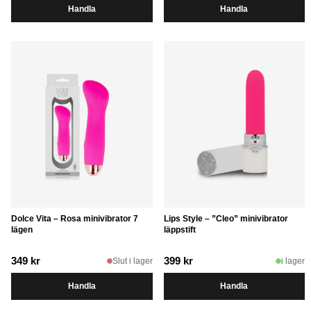
Handla
Handla
Dolce Vita – Rosa minivibrator 7
Lips Style – ”Cleo” minivibrator
lägen
läppstift
349
kr
399
kr
Slut i lager
i lager
Handla
Handla