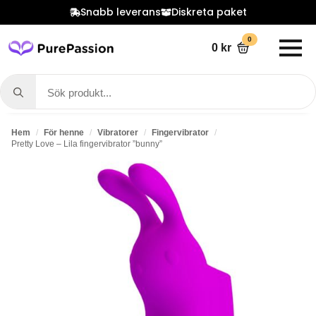
Snabb leverans
Diskreta paket
0
0
kr
Search
for:
Hem
För henne
Vibratorer
Fingervibrator
Pretty Love – Lila fingervibrator ”bunny”