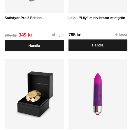
Satisfyer Pro 2 Edition
Lelo – ”Lily” minivibrator mintgrön
Det
Det
349
kr
795
kr
i lager
i lager
599
kr
ursprungliga
nuvarande
Handla
Handla
priset
priset
var:
är:
599 kr.
349 kr.