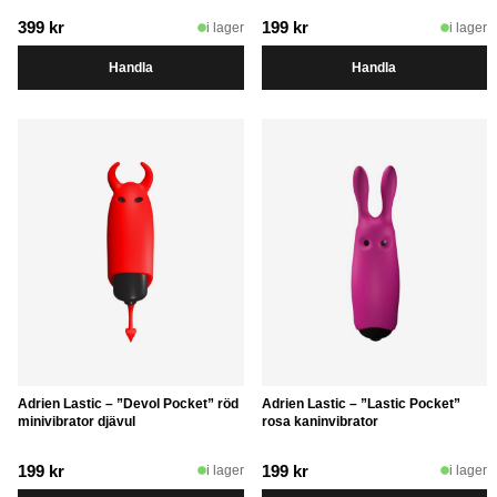
399
kr
199
kr
i lager
i lager
Handla
Handla
Adrien Lastic – ”Devol Pocket” röd
Adrien Lastic – ”Lastic Pocket”
minivibrator djävul
rosa kaninvibrator
199
kr
199
kr
i lager
i lager