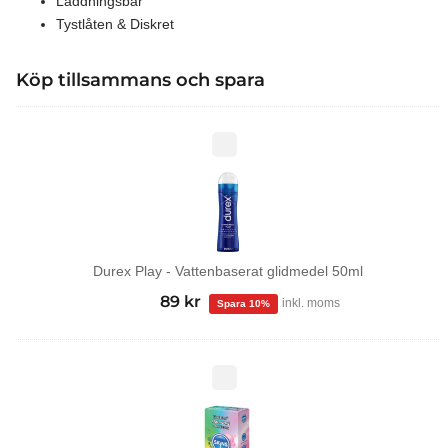
Laddningsbar
Tystlåten & Diskret
Köp tillsammans och spara
Durex
Play
-
Vattenbaserat
glidmedel
50ml
Durex Play - Vattenbaserat glidmedel 50ml
99
kr
Det
89
kr
Det
inkl. moms
ursprungliga
nuvarande
priset
priset
var:
är:
Tropical
kondomer
99 kr.
89 kr.
12-
pack