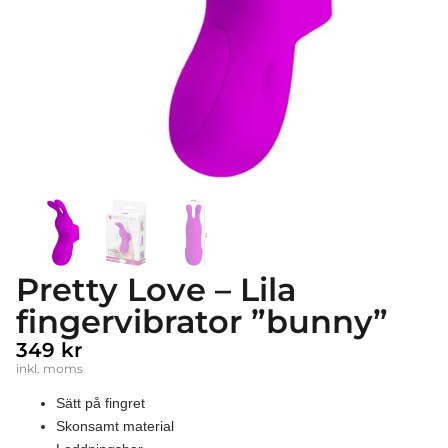
Pretty Love – Lila
fingervibrator ”bunny”
349
kr
inkl. moms
Sätt på fingret
Skonsamt material