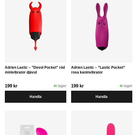
Adrien Lastic – ”Devol Pocket” röd
Adrien Lastic – ”Lastic Pocket”
minivibrator djävul
rosa kaninvibrator
199
kr
199
kr
i lager
i lager
Handla
Handla