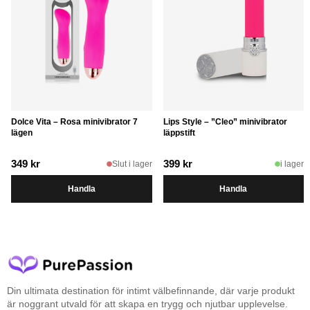
Dolce Vita – Rosa minivibrator 7
Lips Style – ”Cleo” minivibrator
lägen
läppstift
349
kr
399
kr
Slut i lager
i lager
Handla
Handla
Din ultimata destination för intimt välbefinnande, där varje produkt
är noggrant utvald för att skapa en trygg och njutbar upplevelse.