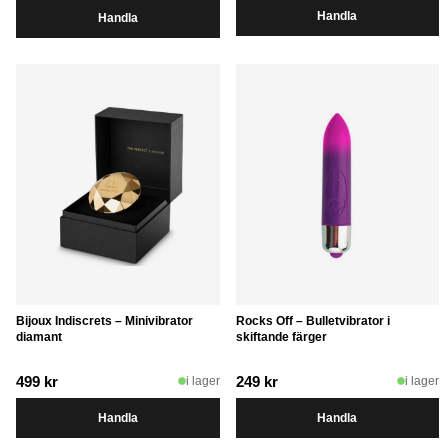
Handla
Handla
priset
priset
var:
är:
599 kr.
349 kr.
Bijoux Indiscrets – Minivibrator
Rocks Off – Bulletvibrator i
diamant
skiftande färger
499
kr
249
kr
i lager
i lager
Handla
Handla