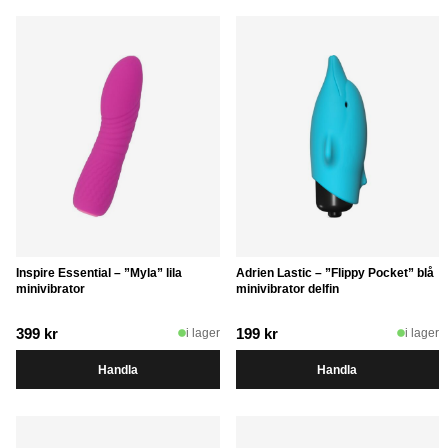
Inspire Essential – ”Myla” lila
Adrien Lastic – ”Flippy Pocket” blå
minivibrator
minivibrator delfin
399
kr
199
kr
i lager
i lager
Handla
Handla