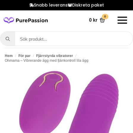
Snabb leverans
Diskreta paket
0
0
kr
Search
for:
Hem
För par
Fjärrstyrda vibratorer
Ohmama – Vibrerande ägg med fjärrkontroll lila ägg