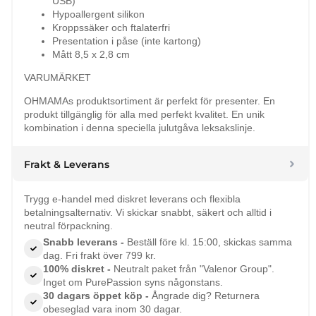
USB)
Hypoallergent silikon
Kroppssäker och ftalaterfri
Presentation i påse (inte kartong)
Mått 8,5 x 2,8 cm
VARUMÄRKET
OHMAMAs produktsortiment är perfekt för presenter. En
produkt tillgänglig för alla med perfekt kvalitet. En unik
kombination i denna speciella julutgåva leksakslinje.
Frakt & Leverans
Trygg e-handel med diskret leverans och flexibla
betalningsalternativ. Vi skickar snabbt, säkert och alltid i
neutral förpackning.
Snabb leverans -
Beställ före kl. 15:00, skickas samma
dag. Fri frakt över 799 kr.
100% diskret -
Neutralt paket från "Valenor Group".
Inget om PurePassion syns någonstans.
30 dagars öppet köp -
Ångrade dig? Returnera
obeseglad vara inom 30 dagar.