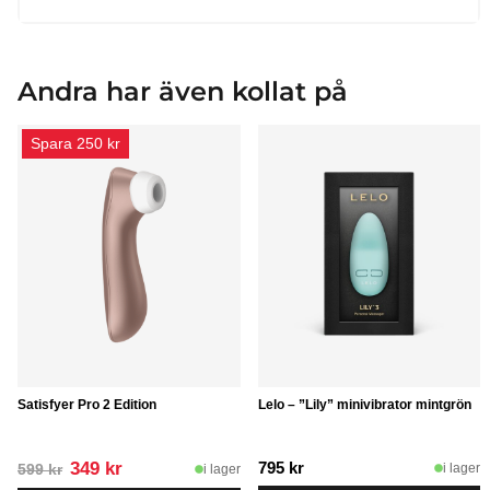
Andra har även kollat på
Spara 250 kr
Satisfyer Pro 2 Edition
Lelo – ”Lily” minivibrator mintgrön
Det
Det
349
kr
795
kr
i lager
i lager
599
kr
ursprungliga
nuvarande