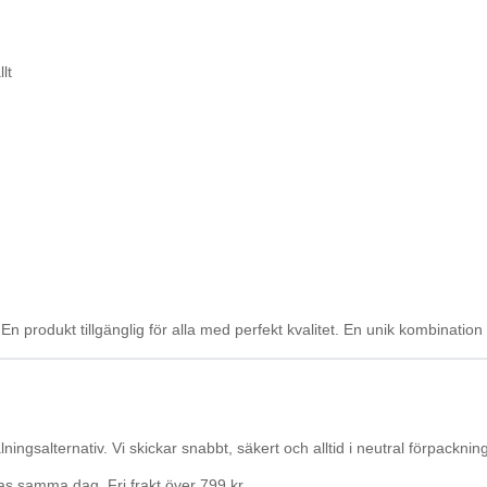
lt
produkt tillgänglig för alla med perfekt kvalitet. En unik kombination i
ingsalternativ. Vi skickar snabbt, säkert och alltid i neutral förpackning
ckas samma dag. Fri frakt över 799 kr.