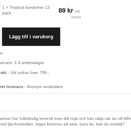
99
kr
Det
89 kr.
1
×
Tropical kondomer 12-
ursprungliga
89
kr
Det
inkl.
pack
priset
nuvarande
moms
var:
priset
99 kr.
är:
89 kr.
Lägg till i varukorg
er
verans: 1-4 arbetsdagar
rakt
- Vid ordrar över 799:-
ret leverans
- Anonym avsändare
er har fullständig kontroll över ditt nöje och kan välja när du vill t
med fjärrkontrollen. Ingen kommer att veta, bara du. kan du motstå?