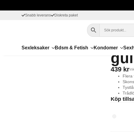
Snabb leverans
Diskreta paket
Hem
För par
Fjärrstyrda vibratorer
Ohmama – V
Oh
Sexleksaker
Bdsm & Fetish
Kondomer
Sexh
gul
439
kr
in
Flera 
Skons
Tystlå
Trådlö
Köp till
Durex
Play
-
Vattenbase
glidmedel