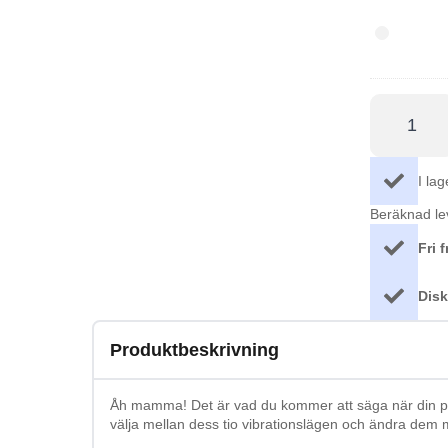
50ml
Tropical
kondomer
12-
pack
Ohmama
-
Vibrerande
ägg
med
fjärr
I lag
gul
mängd
Beräknad le
Fri f
Disk
Produktbeskrivning
Åh mamma! Det är vad du kommer att säga när din partn
välja mellan dess tio vibrationslägen och ändra dem 