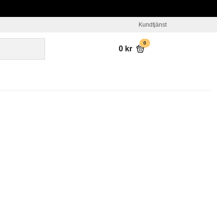
Kundtjänst
0
0
kr
ägg med fjärr