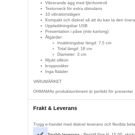
Vibrerande ägg med fjärrkontroll
Texturveck för extra stimulans
10 vibrationslägen
Kompakt och diskret så att du kan ta den överal
Uppladdningsbar USB
Presentation i påse (inte kartong)
Åtgärder:
Insättningsbar längd: 7,5 cm
Total längd: 18 cm
Diameter: 3 cm
Mjukt silikon
kroppssäker
Inga ftalater
VARUMÄRKET
OHMAMAs produktsortiment är perfekt för presenter. En 
Frakt & Leverans
Trygg e-handel med diskret leverans och flexibla betaln
Snabb leverans -
Beställ före kl. 15:00, ski