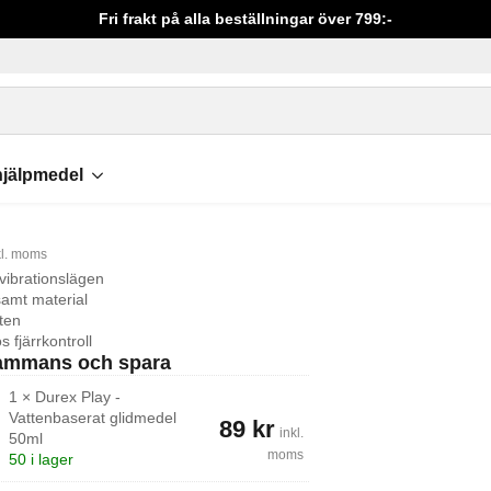
Fri frakt på alla beställningar över 799:-
ibrerande ägg med fjärr gul
mama – Vibrerande 
jälpmedel
kl. moms
vibrationslägen
amt material
ten
s fjärrkontroll
sammans och spara
1
×
Durex Play -
99
kr
Det
Vattenbaserat glidmedel
ursprungliga
89
kr
Det
inkl.
50ml
priset
nuvarande
moms
50 i lager
var:
priset
rat
99 kr.
är: