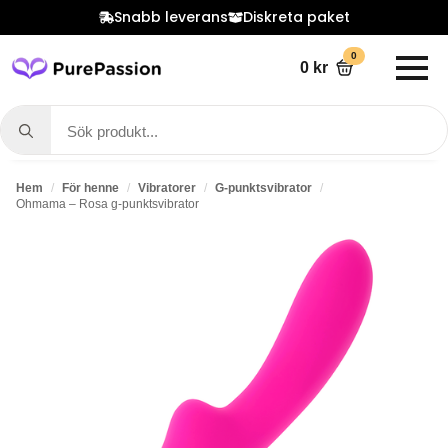
Snabb leverans
Diskreta paket
0
0
kr
Search
for:
Hem
För henne
Vibratorer
G-punktsvibrator
Ohmama – Rosa g-punktsvibrator