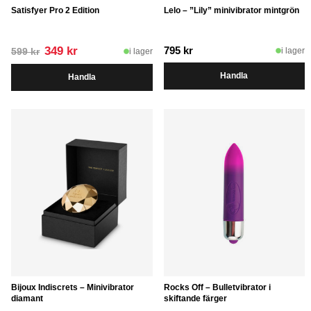
Satisfyer Pro 2 Edition
Lelo – ”Lily” minivibrator mintgrön
Det
Det
349
kr
795
kr
i lager
i lager
599
kr
ursprungliga
nuvarande
Handla
Handla
priset
priset
var:
är:
599 kr.
349 kr.
Bijoux Indiscrets – Minivibrator
Rocks Off – Bulletvibrator i
diamant
skiftande färger