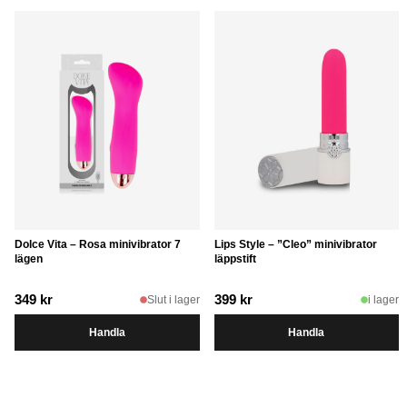
Dolce Vita – Rosa minivibrator 7
Lips Style – ”Cleo” minivibrator
lägen
läppstift
349
kr
399
kr
Slut i lager
i lager
Handla
Handla