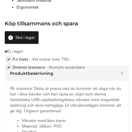
Skonsamt material
Ergonomisk
Köp tillsammans och spara
Slut i lager
Ej i lager
Fri frakt
- Vid ordrar över 799:-
Diskret leverans
- Anonym avsändare
Produktbeskrivning
Åh mamma! Detta är precis vad du kommer att säga när du
har i dina händer och kan njuta av nöjet som denna
fantastiska USB-uppladdningsbara vibrator med magnetisk
laddning och dess behagliga 10 vibrationslägen kommer att
ge dig. Orgasm garanteras!
Vibrator med liten kanin
Material: Silikon, PVC
Flexibel