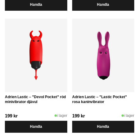
Handla
Handla
Adrien Lastic – ”Devol Pocket” röd
Adrien Lastic – ”Lastic Pocket”
minivibrator djävul
rosa kaninvibrator
199
kr
199
kr
i lager
i lager
Handla
Handla