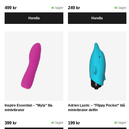
499
kr
249
kr
i lager
i lager
Handla
Handla
Inspire Essential – ”Myla” lila
Adrien Lastic – ”Flippy Pocket” blå
minivibrator
minivibrator delfin
399
kr
199
kr
i lager
i lager