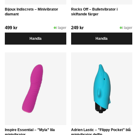
Bijoux Indiscrets – Minivibrator
Rocks Off – Bulletvibrator i
diamant
skiftande färger
499
kr
249
kr
i lager
i lager
Handla
Handla
Inspire Essential – ”Myla” lila
Adrien Lastic – ”Flippy Pocket” blå
minivibrator
minivibrator delfin