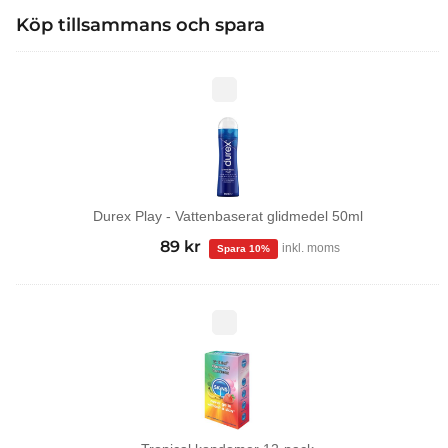
Köp tillsammans och spara
Durex
Play
-
Vattenbaserat
glidmedel
50ml
Durex Play - Vattenbaserat glidmedel 50ml
99
kr
Det
89
kr
Det
inkl. moms
ursprungliga
nuvarande
priset
priset
var:
är:
Tropical
kondomer
99 kr.
89 kr.
12-
pack