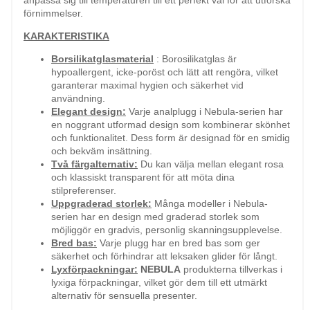
förnimmelser.
KARAKTERISTIKA
Borsilikatglasmaterial
: Borosilikatglas är
hypoallergent, icke-poröst och lätt att rengöra, vilket
garanterar maximal hygien och säkerhet vid
användning.
Elegant design:
Varje analplugg i Nebula-serien har
en noggrant utformad design som kombinerar skönhet
och funktionalitet. Dess form är designad för en smidig
och bekväm insättning.
Två färgalternativ:
Du kan välja mellan elegant rosa
och klassiskt transparent för att möta dina
stilpreferenser.
Uppgraderad storlek:
Många modeller i Nebula-
serien har en design med graderad storlek som
möjliggör en gradvis, personlig skanningsupplevelse.
Bred bas:
Varje plugg har en bred bas som ger
säkerhet och förhindrar att leksaken glider för långt.
Lyxförpackningar:
NEBULA
produkterna tillverkas i
lyxiga förpackningar, vilket gör dem till ett utmärkt
alternativ för sensuella presenter.