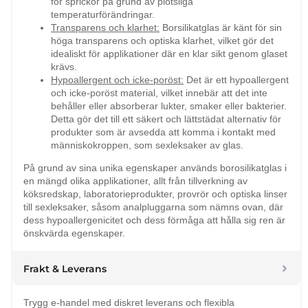
för sprickor på grund av plötsliga
temperaturförändringar.
Transparens och klarhet:
Borsilikatglas är känt för sin
höga transparens och optiska klarhet, vilket gör det
idealiskt för applikationer där en klar sikt genom glaset
krävs.
Hypoallergent och icke-poröst:
Det är ett hypoallergent
och icke-poröst material, vilket innebär att det inte
behåller eller absorberar lukter, smaker eller bakterier.
Detta gör det till ett säkert och lättstädat alternativ för
produkter som är avsedda att komma i kontakt med
människokroppen, som sexleksaker av glas.
På grund av sina unika egenskaper används borosilikatglas i
en mängd olika applikationer, allt från tillverkning av
köksredskap, laboratorieprodukter, provrör och optiska linser
till sexleksaker, såsom analpluggarna som nämns ovan, där
dess hypoallergenicitet och dess förmåga att hålla sig ren är
önskvärda egenskaper.
Frakt & Leverans
Trygg e-handel med diskret leverans och flexibla