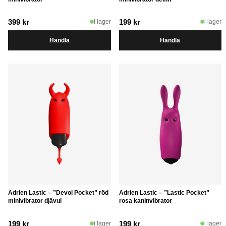
399
kr
199
kr
i lager
i lager
Handla
Handla
Adrien Lastic – ”Devol Pocket” röd
Adrien Lastic – ”Lastic Pocket”
minivibrator djävul
rosa kaninvibrator
199
kr
199
kr
i lager
i lager