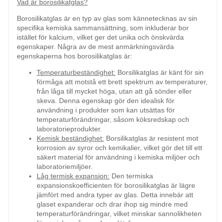
Vad är borosilikatglas?
Borosilikatglas är en typ av glas som kännetecknas av sin
specifika kemiska sammansättning, som inkluderar bor
istället för kalcium, vilket ger det unika och önskvärda
egenskaper. Några av de mest anmärkningsvärda
egenskaperna hos borosilikatglas är:
Temperaturbeständighet:
Borsilikatglas är känt för sin
förmåga att motstå ett brett spektrum av temperaturer,
från låga till mycket höga, utan att gå sönder eller
skeva. Denna egenskap gör den idealisk för
användning i produkter som kan utsättas för
temperaturförändringar, såsom köksredskap och
laboratorieprodukter.
Kemisk beständighet:
Borsilikatglas är resistent mot
korrosion av syror och kemikalier, vilket gör det till ett
säkert material för användning i kemiska miljöer och
laboratoriemiljöer.
Låg termisk expansion:
Den termiska
expansionskoefficienten för borosilikatglas är lägre
jämfört med andra typer av glas. Detta innebär att
glaset expanderar och drar ihop sig mindre med
temperaturförändringar, vilket minskar sannolikheten