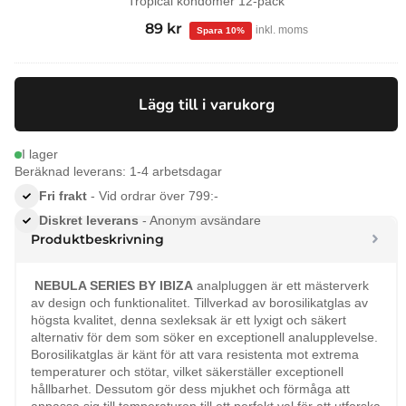
Tropical kondomer 12-pack
99
kr
Det
89
kr
Det
inkl. moms
ursprungliga
nuvarande
priset
priset
var:
är:
Lägg till i varukorg
99 kr.
89 kr.
I lager
Beräknad leverans: 1-4 arbetsdagar
Fri frakt
- Vid ordrar över 799:-
Diskret leverans
- Anonym avsändare
Produktbeskrivning
NEBULA SERIES BY IBIZA
analpluggen är ett mästerverk
av design och funktionalitet. Tillverkad av borosilikatglas av
högsta kvalitet, denna sexleksak är ett lyxigt och säkert
alternativ för dem som söker en exceptionell analupplevelse.
Borosilikatglas är känt för att vara resistenta mot extrema
temperaturer och stötar, vilket säkerställer exceptionell
hållbarhet. Dessutom gör dess mjukhet och förmåga att
anpassa sig till temperaturen till ett perfekt val för att utforska