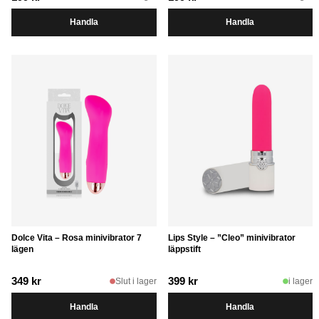
Handla
Handla
Dolce Vita – Rosa minivibrator 7
Lips Style – ”Cleo” minivibrator
lägen
läppstift
349
kr
399
kr
Slut i lager
i lager
Handla
Handla