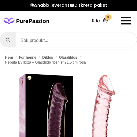
Snabb leverans
Diskreta paket
0
0
kr
Search
for:
Hem
För henne
Dildos
Glasdildos
Nebula By Ibiza – Glasdildo ”penis” 21.5 cm rosa