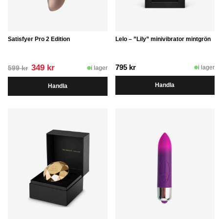
Satisfyer Pro 2 Edition
Lelo – ”Lily” minivibrator mintgrön
Det
Det
349
kr
795
kr
i lager
i lager
599
kr
ursprungliga
nuvarande
Handla
Handla
priset
priset
var:
är:
599 kr.
349 kr.