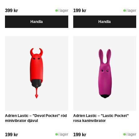
399
kr
199
kr
i lager
i lager
Handla
Handla
Adrien Lastic – ”Devol Pocket” röd
Adrien Lastic – ”Lastic Pocket”
minivibrator djävul
rosa kaninvibrator
199
kr
199
kr
i lager
i lager