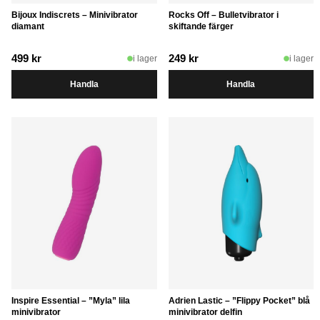
Bijoux Indiscrets – Minivibrator
Rocks Off – Bulletvibrator i
diamant
skiftande färger
499
kr
249
kr
i lager
i lager
Handla
Handla
Inspire Essential – ”Myla” lila
Adrien Lastic – ”Flippy Pocket” blå
minivibrator
minivibrator delfin