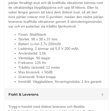
pärlan försiktigt inuti och låt kraftfulla vibrationer kännas runt
de ultrakänsliga blygdläpparna och upp till klitoris. Eller ta
saker längre genom att bära dem diskret inuti, så att den
övre pärlan roterar mot G-punkten, medan den nedre pärlan
levererar kraftfulla vibrationer genom 8 stimuleringsmönster,
var och en justerbar via trådlös fjärrkontroll.
Finish: Matt/blank
Storlek: 98 x 38 x 37 mm
Batteri: Li-Ion 3,7v 200mAh
Laddning: 2 timmar vid 5,0 V 200 mAh
Användartid: 1,5h
Vänteläge: 90 dagar
Frekvens: 125 Hz
Trådlös räckvidd: 12 meter
Max brusnivå: < 50dB
Gränssnitt: Enkel knapp
Innehåll: Väggladdare, förvaringsväska, 1 års garanti
Frakt & Leverans
Trygg e-handel med diskret leverans och flexibla