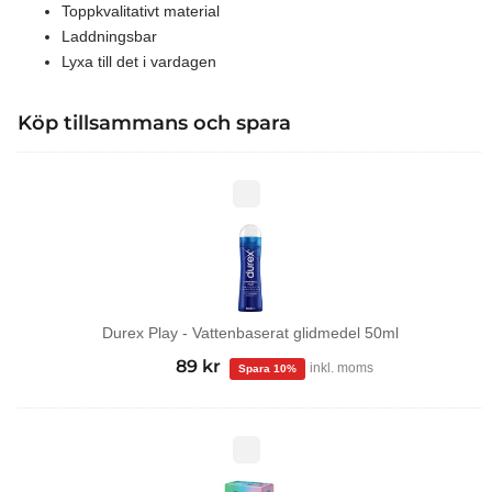
Toppkvalitativt material
Laddningsbar
Lyxa till det i vardagen
Köp tillsammans och spara
Durex
Play
-
Vattenbaserat
glidmedel
50ml
Durex Play - Vattenbaserat glidmedel 50ml
99
kr
Det
89
kr
Det
inkl. moms
ursprungliga
nuvarande
priset
priset
var:
är:
Tropical
kondomer
99 kr.
89 kr.
12-
pack