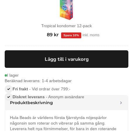
Tropical kondomer 12-pack
99
kr
Det
89
kr
Det
inkl. moms
ursprungliga
nuvarande
priset
priset
var:
är:
Lägg till i varukorg
99 kr.
89 kr.
I lager
Beräknad leverans: 1-4 arbetsdagar
Fri frakt
- Vid ordrar över 799:-
Diskret leverans
- Anonym avsändare
Produktbeskrivning
Hula Beads är världens första fjärrstyrda nöjespärlor
någonsin som roterar och vibrerar på samma gång.
Leverera helt nya förnimmelser, för bara in den roterande