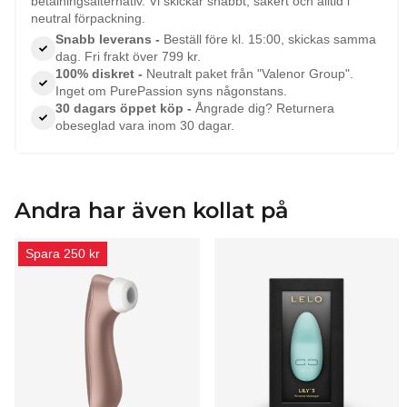
betalningsalternativ. Vi skickar snabbt, säkert och alltid i
neutral förpackning.
Snabb leverans -
Beställ före kl. 15:00, skickas samma
dag. Fri frakt över 799 kr.
100% diskret -
Neutralt paket från "Valenor Group".
Inget om PurePassion syns någonstans.
30 dagars öppet köp -
Ångrade dig? Returnera
obeseglad vara inom 30 dagar.
Andra har även kollat på
Spara 250 kr