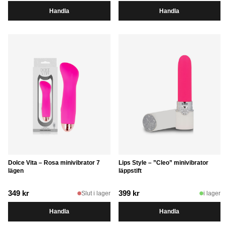
Handla
Handla
Dolce Vita – Rosa minivibrator 7
Lips Style – ”Cleo” minivibrator
lägen
läppstift
349
kr
399
kr
Slut i lager
i lager
Handla
Handla