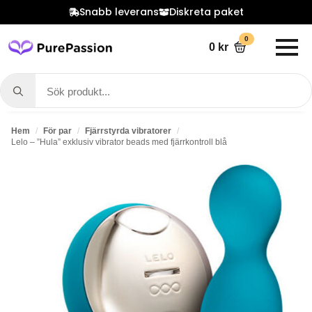
Snabb leverans
Diskreta paket
0
0
kr
Search
for:
Hem
För par
Fjärrstyrda vibratorer
Lelo – ”Hula” exklusiv vibrator beads med fjärrkontroll blå