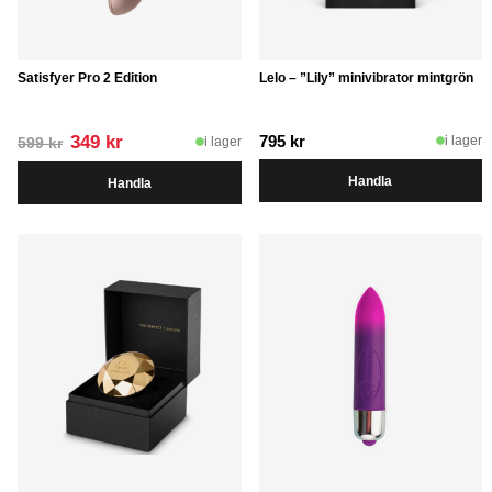
Satisfyer Pro 2 Edition
Lelo – ”Lily” minivibrator mintgrön
Det
Det
349
kr
795
kr
i lager
i lager
599
kr
ursprungliga
nuvarande
Handla
Handla
priset
priset
var:
är:
599 kr.
349 kr.