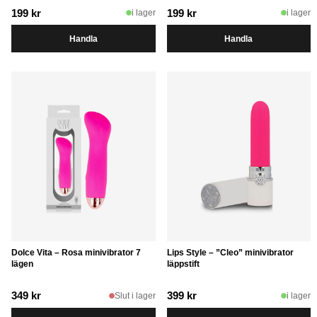
199
kr
199
kr
i lager
i lager
Handla
Handla
Dolce Vita – Rosa minivibrator 7
Lips Style – ”Cleo” minivibrator
lägen
läppstift
349
kr
399
kr
Slut i lager
i lager