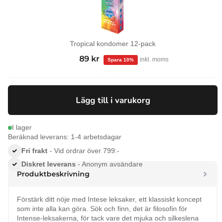
Tropical kondomer 12-pack
99
kr
Det
89
kr
Det
inkl. moms
ursprungliga
nuvarande
priset
priset
var:
är:
Lägg till i varukorg
99 kr.
89 kr.
I lager
Beräknad leverans: 1-4 arbetsdagar
Fri frakt
- Vid ordrar över 799:-
Diskret leverans
- Anonym avsändare
Produktbeskrivning
Förstärk ditt nöje med Intese leksaker, ett klassiskt koncept
som inte alla kan göra. Sök och finn, det är filosofin för
Intense-leksakerna, för tack vare det mjuka och silkeslena