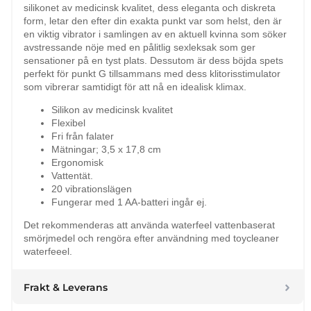
silikonet av medicinsk kvalitet, dess eleganta och diskreta
form, letar den efter din exakta punkt var som helst, den är
en viktig vibrator i samlingen av en aktuell kvinna som söker
avstressande nöje med en pålitlig sexleksak som ger
sensationer på en tyst plats. Dessutom är dess böjda spets
perfekt för punkt G tillsammans med dess klitorisstimulator
som vibrerar samtidigt för att nå en idealisk klimax.
Silikon av medicinsk kvalitet
Flexibel
Fri från falater
Mätningar; 3,5 x 17,8 cm
Ergonomisk
Vattentät.
20 vibrationslägen
Fungerar med 1 AA-batteri ingår ej.
Det rekommenderas att använda waterfeel vattenbaserat
smörjmedel och rengöra efter användning med toycleaner
waterfeeel.
Frakt & Leverans