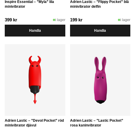
Inspire Essential – ”Myla” lila
Adrien Lastic – ”Flippy Pocket” blå
minivibrator
minivibrator delfin
399
kr
199
kr
i lager
i lager
Handla
Handla
Adrien Lastic – ”Devol Pocket” röd
Adrien Lastic – ”Lastic Pocket”
minivibrator djävul
rosa kaninvibrator