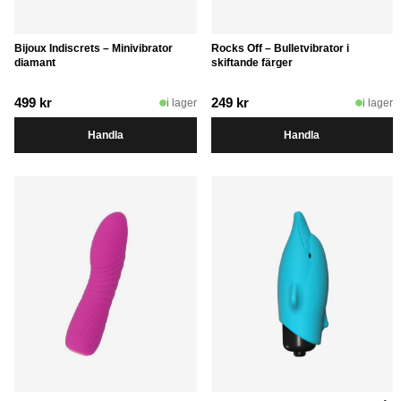
Bijoux Indiscrets – Minivibrator
Rocks Off – Bulletvibrator i
diamant
skiftande färger
499
kr
249
kr
i lager
i lager
Handla
Handla