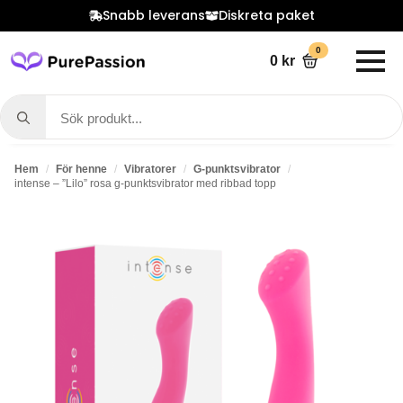
Snabb leverans
Diskreta paket
0
0
kr
Search
for:
Hem
För henne
Vibratorer
G-punktsvibrator
intense – ”Lilo” rosa g-punktsvibrator med ribbad topp