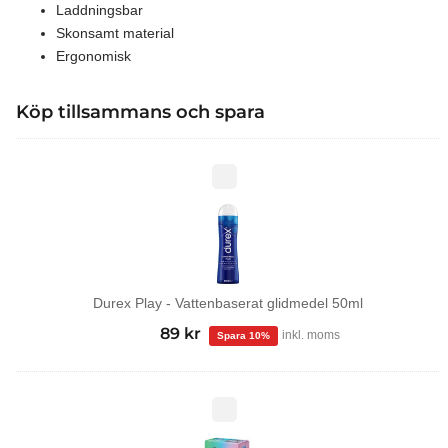
Laddningsbar
Skonsamt material
Ergonomisk
Köp tillsammans och spara
Durex
Play
-
Vattenbaserat
glidmedel
50ml
Durex Play - Vattenbaserat glidmedel 50ml
99
kr
Det
89
kr
Det
inkl. moms
ursprungliga
nuvarande
priset
priset
var:
är:
Tropical
kondomer
99 kr.
89 kr.
12-
pack