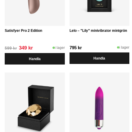
Satisfyer Pro 2 Edition
Lelo – ”Lily” minivibrator mintgrön
Det
Det
349
kr
795
kr
i lager
i lager
599
kr
ursprungliga
nuvarande
Handla
Handla
priset
priset
var:
är:
599 kr.
349 kr.