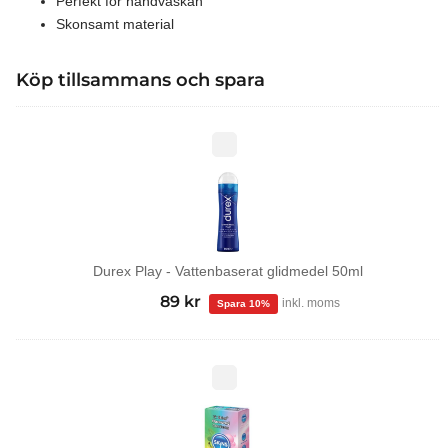
Perfekt för handväskan
Skonsamt material
Köp tillsammans och spara
Durex
Play
-
Vattenbaserat
glidmedel
50ml
Durex Play - Vattenbaserat glidmedel 50ml
99
kr
Det
89
kr
Det
inkl. moms
ursprungliga
nuvarande
priset
priset
var:
är:
Tropical
kondomer
99 kr.
89 kr.
12-
pack