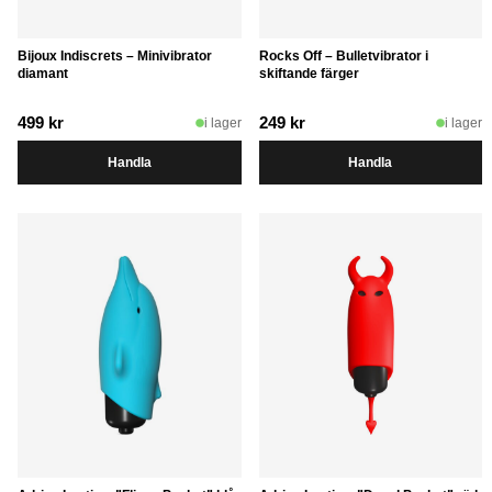
Bijoux Indiscrets – Minivibrator
Rocks Off – Bulletvibrator i
diamant
skiftande färger
499
kr
249
kr
i lager
i lager
Handla
Handla