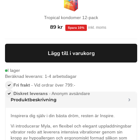
Tropical kondomer 12-pack
99
kr
Det
89
kr
Det
inkl. moms
ursprungliga
nuvarande
priset
priset
var:
är:
Lägg till i varukorg
99 kr.
89 kr.
I lager
Beräknad leverans: 1-4 arbetsdagar
Fri frakt
- Vid ordrar över 799:-
Diskret leverans
- Anonym avsändare
Produktbeskrivning
Inspirera dig själv i din bästa dröm, resten är Inspire.
Vi introducerar Myla, en flexibel och elegant uppladdningsbar
vibrator redo att leverera intensiva vibrationer genom sin
kropp av hypoallergen och ergonomiskt formad silikon som