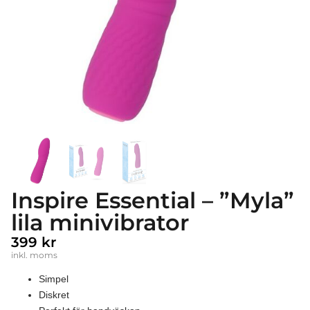
Inspire Essential – ”Myla”
lila minivibrator
399
kr
inkl. moms
Simpel
Diskret