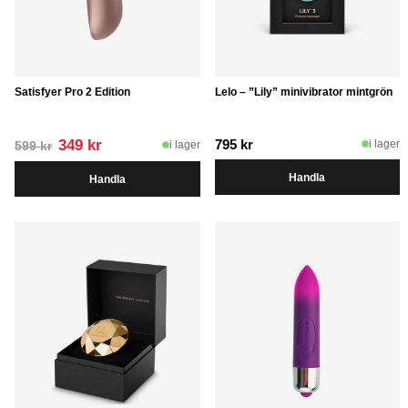
Satisfyer Pro 2 Edition
Lelo – ”Lily” minivibrator mintgrön
Det
Det
349
kr
795
kr
i lager
i lager
599
kr
ursprungliga
nuvarande
Handla
Handla
priset
priset
var:
är:
599 kr.
349 kr.