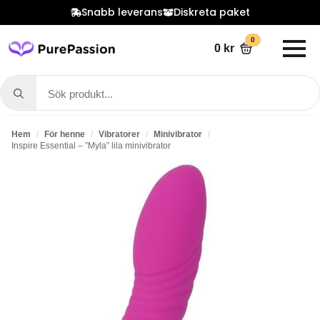
Snabb leverans
Diskreta paket
0
0
kr
Search
for:
Hem
För henne
Vibratorer
Minivibrator
Inspire Essential – ”Myla” lila minivibrator