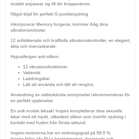
snabbt anpassar sig till din kroppsvärme.
Något böjd för perfekt G-punktsnjutning
Inkorporerar Memory fungerar, kommer ihåg dina
vibrationsmönster.
12 sofistikerade och kraftfulla vibrationskontroller, en elegant,
äkta och överraskande.
Hypoallergen anti-silikon
12 vibrationsfunktioner
Vattentät
Laddningsbar
Lätt att använda och lätt att rengöra.
Användning av vattenkänsla smörjmedel rekommenderas för
en perfekt upplevelse.
En unik erotisk leksak! Inspire kompletterar dina sexuella
lekar med ett mjukt, silkeslent silikon som överför njutning i
kontakt med huden från första sekund.
Inspire-motorerna har en verkningsgrad på 99,9 %.
Inspire följer alla EU:s bestämmelser, designade och