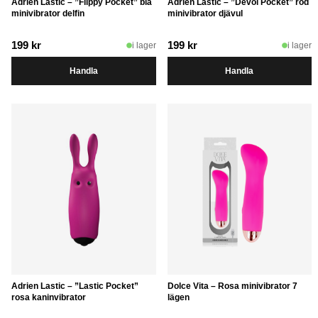
Adrien Lastic – ”Flippy Pocket” blå
Adrien Lastic – ”Devol Pocket” röd
minivibrator delfin
minivibrator djävul
199
kr
199
kr
i lager
i lager
Handla
Handla
Adrien Lastic – ”Lastic Pocket”
Dolce Vita – Rosa minivibrator 7
rosa kaninvibrator
lägen