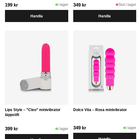
199
kr
349
kr
i lager
Slut i lager
Handla
Handla
Lips Style – ”Cleo” minivibrator
Dolce Vita – Rosa minivibrator
läppstift
349
kr
i lager
399
kr
i lager