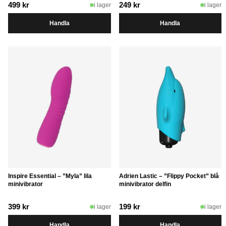
499
kr
249
kr
i lager
i lager
Handla
Handla
Inspire Essential – ”Myla” lila
Adrien Lastic – ”Flippy Pocket” blå
minivibrator
minivibrator delfin
399
kr
199
kr
i lager
i lager
Handla
Handla