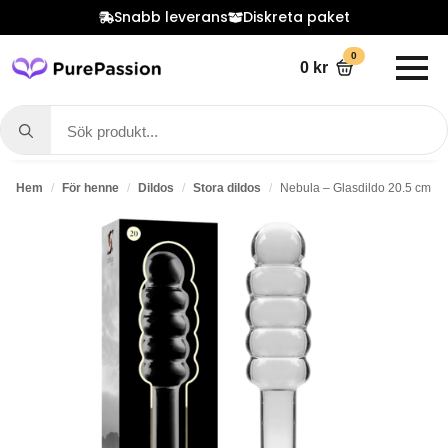
Snabb leverans
Diskreta paket
0
0
kr
Search
for:
Hem
För henne
Dildos
Stora dildos
Nebula – Glasdildo 20.5 cm