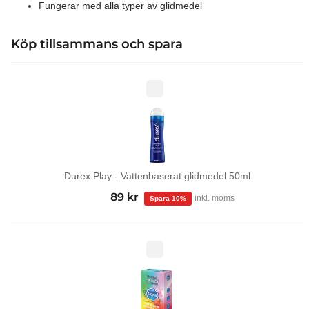
Fungerar med alla typer av glidmedel
Köp tillsammans och spara
Durex
Play
-
Vattenbaserat
glidmedel
50ml
Durex Play - Vattenbaserat glidmedel 50ml
99
kr
Det
89
kr
Det
inkl. moms
ursprungliga
nuvarande
priset
priset
var:
är:
Tropical
kondomer
99 kr.
89 kr.
12-
pack