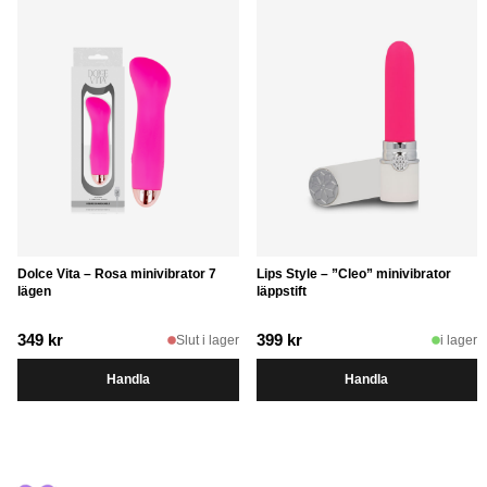
Dolce Vita – Rosa minivibrator 7
Lips Style – ”Cleo” minivibrator
lägen
läppstift
349
kr
399
kr
Slut i lager
i lager
Handla
Handla