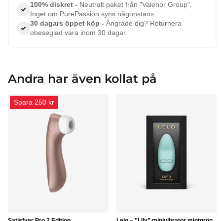
100% diskret -
Neutralt paket från "Valenor Group".
Inget om PurePassion syns någonstans.
30 dagars öppet köp -
Ångrade dig? Returnera
obeseglad vara inom 30 dagar.
Andra har även kollat på
Spara 250 kr
Satisfyer Pro 2 Edition
Lelo – ”Lily” minivibrator mintgrön