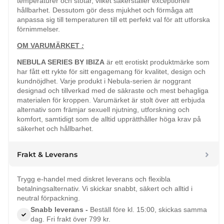
temperaturer och stötar, vilket säkerställer exceptionell
hållbarhet. Dessutom gör dess mjukhet och förmåga att
anpassa sig till temperaturen till ett perfekt val för att utforska
förnimmelser.
OM VARUMÄRKET
:
NEBULA SERIES BY IBIZA
är ett erotiskt produktmärke som
har fått ett rykte för sitt engagemang för kvalitet, design och
kundnöjdhet. Varje produkt i Nebula-serien är noggrant
designad och tillverkad med de säkraste och mest behagliga
materialen för kroppen. Varumärket är stolt över att erbjuda
alternativ som främjar sexuell njutning, utforskning och
komfort, samtidigt som de alltid upprätthåller höga krav på
säkerhet och hållbarhet.
Frakt & Leverans
Trygg e-handel med diskret leverans och flexibla
betalningsalternativ. Vi skickar snabbt, säkert och alltid i
neutral förpackning.
Snabb leverans -
Beställ före kl. 15:00, skickas samma
dag. Fri frakt över 799 kr.