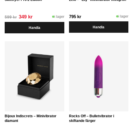
Det
Det
349
kr
795
kr
i lager
i lager
599
kr
ursprungliga
nuvarande
Handla
Handla
priset
priset
var:
är:
599 kr.
349 kr.
Bijoux Indiscrets – Minivibrator
Rocks Off – Bulletvibrator i
diamant
skiftande färger