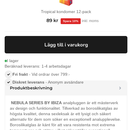
Tropical kondomer 12-pack
99
kr
Det
89
kr
Det
inkl. moms
ursprungliga
nuvarande
priset
priset
var:
är:
Lägg till i varukorg
99 kr.
89 kr.
I lager
Beräknad leverans: 1-4 arbetsdagar
Fri frakt
- Vid ordrar över 799:-
Diskret leverans
- Anonym avsändare
Produktbeskrivning
NEBULA SERIES BY IBIZA
analpluggen är ett mästerverk
av design och funktionalitet. Tillverkad av borosilikatglas av
högsta kvalitet, denna sexleksak är ett lyxigt och säkert
alternativ för dem som söker en exceptionell analupplevelse.
Borosilikatglas är känt för att vara resistenta mot extrema