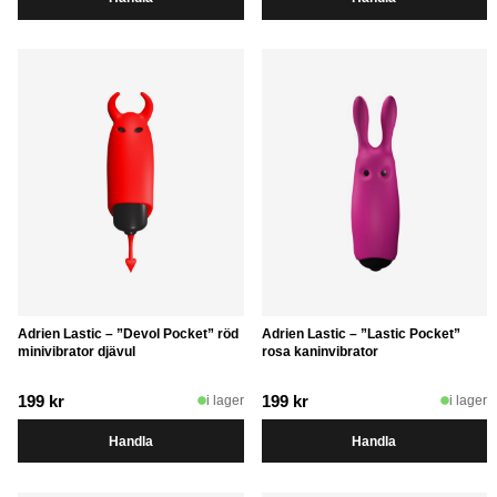
Adrien Lastic – ”Devol Pocket” röd
Adrien Lastic – ”Lastic Pocket”
minivibrator djävul
rosa kaninvibrator
199
kr
199
kr
i lager
i lager
Handla
Handla