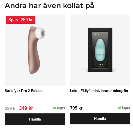
Andra har även kollat på
Spara 250 kr
Satisfyer Pro 2 Edition
Lelo – ”Lily” minivibrator mintgrön
Det
Det
349
kr
795
kr
i lager
i lager
599
kr
ursprungliga
nuvarande
Handla
Handla
priset
priset
var:
är:
599 kr.
349 kr.