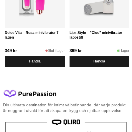
Dolce Vita – Rosa minivibrator 7
Lips Style – ”Cleo” minivibrator
lägen
läppstift
349
kr
399
kr
Slut i lager
i lager
Handla
Handla
Din ultimata destination för intimt välbefinnande, där varje produkt
är noggrant utvald för att skapa en trygg och njutbar upplevelse.