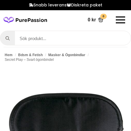
Snabb leverans
Diskreta paket
0
0
kr
Search
for:
Hem
Bdsm & Fetish
Masker & Ögonbindlar
Secret Play – Svart ögonbindel