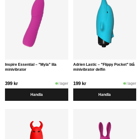
Inspire Essential – ”Myla” lila
Adrien Lastic – ”Flippy Pocket” blå
minivibrator
minivibrator delfin
399
kr
199
kr
i lager
i lager
Handla
Handla