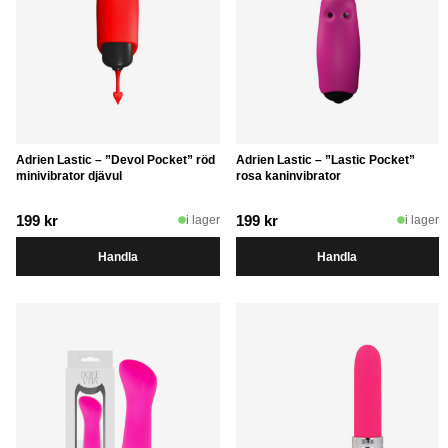
Adrien Lastic – ”Devol Pocket” röd
Adrien Lastic – ”Lastic Pocket”
minivibrator djävul
rosa kaninvibrator
199
kr
199
kr
i lager
i lager
Handla
Handla