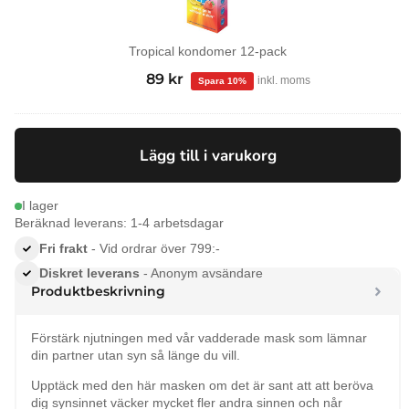
Tropical kondomer 12-pack
99
kr
Det
89
kr
Det
inkl. moms
ursprungliga
nuvarande
priset
priset
var:
är:
Lägg till i varukorg
99 kr.
89 kr.
I lager
Beräknad leverans: 1-4 arbetsdagar
Fri frakt
- Vid ordrar över 799:-
Diskret leverans
- Anonym avsändare
Produktbeskrivning
Förstärk njutningen med vår vadderade mask som lämnar
din partner utan syn så länge du vill.
Upptäck med den här masken om det är sant att att beröva
dig synsinnet väcker mycket fler andra sinnen och når