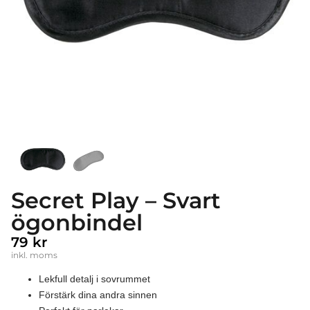
Secret Play – Svart
ögonbindel
79
kr
inkl. moms
Lekfull detalj i sovrummet
Förstärk dina andra sinnen