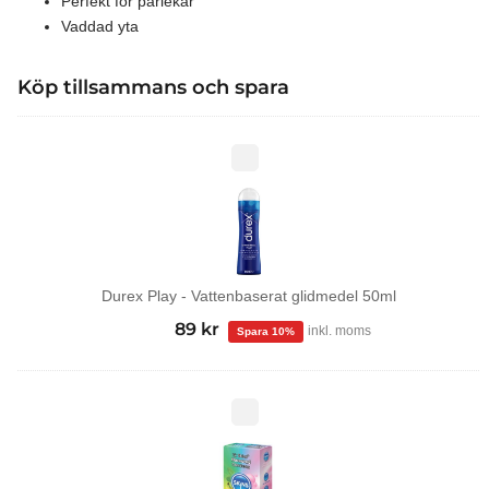
Perfekt för parlekar
Vaddad yta
Köp tillsammans och spara
Durex
Play
-
Vattenbaserat
glidmedel
50ml
Durex Play - Vattenbaserat glidmedel 50ml
99
kr
Det
89
kr
Det
inkl. moms
ursprungliga
nuvarande
priset
priset
var:
är:
Tropical
kondomer
99 kr.
89 kr.
12-
pack