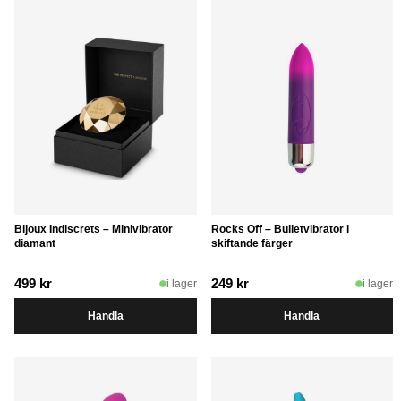
Bijoux Indiscrets – Minivibrator
Rocks Off – Bulletvibrator i
diamant
skiftande färger
499
kr
249
kr
i lager
i lager
Handla
Handla