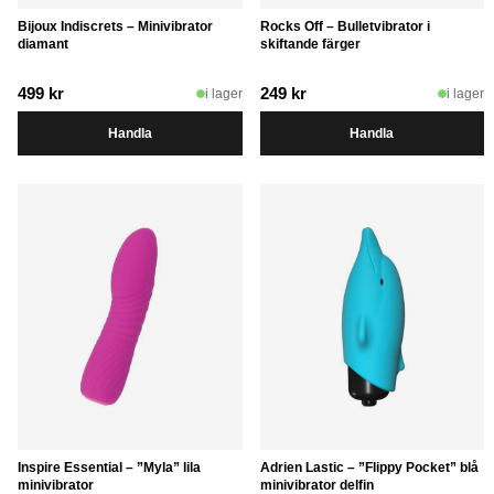
Bijoux Indiscrets – Minivibrator
Rocks Off – Bulletvibrator i
diamant
skiftande färger
499
kr
249
kr
i lager
i lager
Handla
Handla
Inspire Essential – ”Myla” lila
Adrien Lastic – ”Flippy Pocket” blå
minivibrator
minivibrator delfin