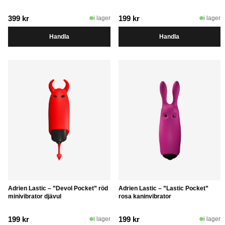
399
kr
199
kr
i lager
i lager
Handla
Handla
Adrien Lastic – ”Devol Pocket” röd
Adrien Lastic – ”Lastic Pocket”
minivibrator djävul
rosa kaninvibrator
199
kr
199
kr
i lager
i lager