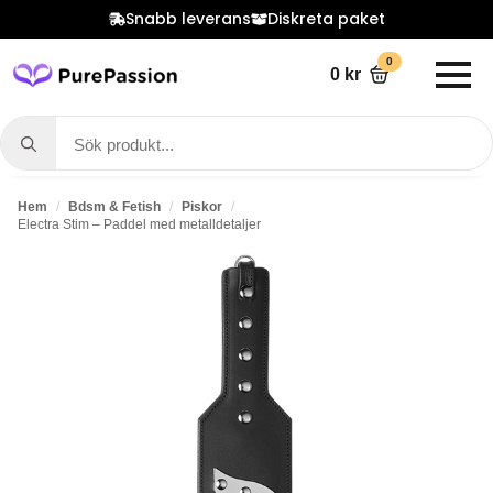
Snabb leverans
Diskreta paket
0
0
kr
Search
for:
Hem
Bdsm & Fetish
Piskor
Electra Stim – Paddel med metalldetaljer