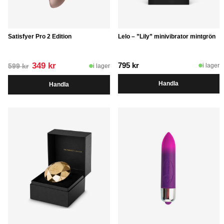
Satisfyer Pro 2 Edition
Lelo – ”Lily” minivibrator mintgrön
Det
Det
349
kr
795
kr
i lager
i lager
599
kr
ursprungliga
nuvarande
Handla
Handla
priset
priset
var:
är:
599 kr.
349 kr.