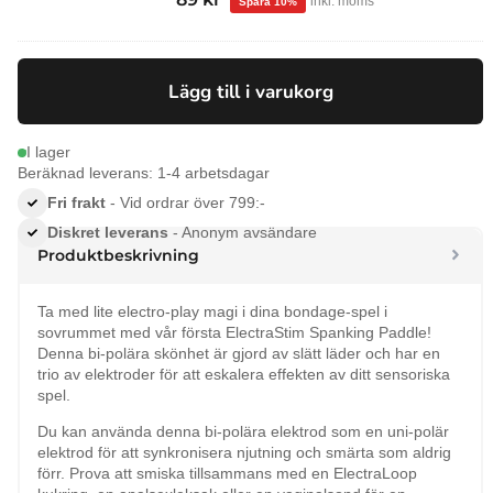
inkl. moms
ursprungliga
nuvarande
priset
priset
var:
är:
Lägg till i varukorg
99 kr.
89 kr.
I lager
Beräknad leverans: 1-4 arbetsdagar
Fri frakt
- Vid ordrar över 799:-
Diskret leverans
- Anonym avsändare
Produktbeskrivning
Ta med lite electro-play magi i dina bondage-spel i
sovrummet med vår första ElectraStim Spanking Paddle!
Denna bi-polära skönhet är gjord av slätt läder och har en
trio av elektroder för att eskalera effekten av ditt sensoriska
spel.
Du kan använda denna bi-polära elektrod som en uni-polär
elektrod för att synkronisera njutning och smärta som aldrig
förr. Prova att smiska tillsammans med en ElectraLoop