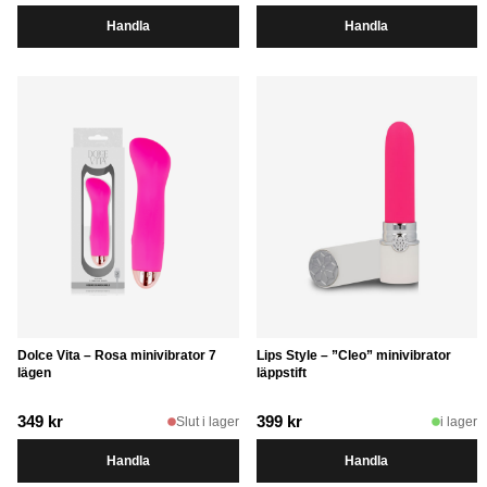
Handla
Handla
Dolce Vita – Rosa minivibrator 7
Lips Style – ”Cleo” minivibrator
lägen
läppstift
349
kr
399
kr
Slut i lager
i lager
Handla
Handla