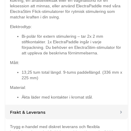
kukring, en analsexleksak eller en vaginalsond för en
leksession att minnas, eller använd ElectraPaddle med våra
ElectraStim Flick-stimulatorer för rytmisk stimulering som
matchar kraften i din sving.
Elektrodtyp:
Bi-polär för extern stimulering – tar 2x 2 mm
stiftkontakter. 1x ElectraPaddle ingår i varje
förpackning. Du behöver en ElectraStim-stimulator för
att uppleva de beskrivna förnimmelserna.
Mått:
13,25 tum total längd. 9-tums paddellängd. (336 mm x
225 mm)
Material:
Äkta läder med kontakter i kromat stål.
Frakt & Leverans
Trygg e-handel med diskret leverans och flexibla