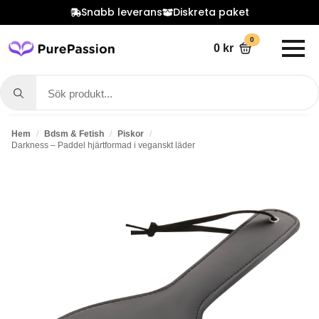
Snabb leverans
Diskreta paket
0
0
kr
Search
for:
Hem
Bdsm & Fetish
Piskor
Darkness – Paddel hjärtformad i veganskt läder