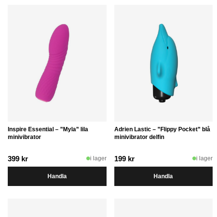
Inspire Essential – ”Myla” lila
Adrien Lastic – ”Flippy Pocket” blå
minivibrator
minivibrator delfin
399
kr
199
kr
i lager
i lager
Handla
Handla