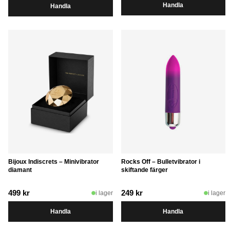
Handla
Handla
priset
priset
var:
är:
599 kr.
349 kr.
Bijoux Indiscrets – Minivibrator
Rocks Off – Bulletvibrator i
diamant
skiftande färger
499
kr
249
kr
i lager
i lager
Handla
Handla