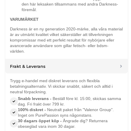
den här leksaken tillsammans med andra Darkness-
föremål.
VARUMÄRKET
Darkness är en ny generation 2020-märke, alla våra material
är av utmärkt kvalitet vilket säkerställer att tillverkningen
kompromissar med ett perfekt resultat för nybörjare eller
avancerade användare som gillar fetisch- eller bdsm-
världen.
Frakt & Leverans
Trygg e-handel med diskret leverans och flexibla
betalningsalternativ. Vi skickar snabbt, säkert och alltid i
neutral förpackning.
Snabb leverans -
Beställ före kl. 15:00, skickas samma
dag. Fri frakt över 799 kr.
100% diskret -
Neutralt paket från "Valenor Group".
Inget om PurePassion syns någonstans.
30 dagars öppet köp -
Ångrade dig? Returnera
obeseglad vara inom 30 dagar.