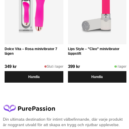
Dolce Vita – Rosa minivibrator 7
Lips Style – ”Cleo” minivibrator
lägen
läppstift
349
kr
399
kr
Slut i lager
i lager
Handla
Handla
Din ultimata destination för intimt välbefinnande, där varje produkt
är noggrant utvald för att skapa en trygg och njutbar upplevelse.