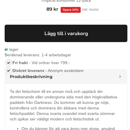
Tropical kondomer 12-pack
99
kr
Det
89
kr
Det
inkl. moms
ursprungliga
nuvarande
priset
priset
var:
är:
Lägg till i varukorg
99 kr.
89 kr.
I lager
Beräknad leverans: 1-4 arbetsdagar
Fri frakt
- Vid ordrar över 799:-
Diskret leverans
- Anonym avsändare
Produktbeskrivning
Ta din fetischism till en annan nivå och upptäck din
dominerande eller undergivna sida med den högkvalitativa
paddeln från Darkness. Du kommer att kunna ge nöje,
kontrollera och dominera din älskare med denna
fetischpaddel. Denna svarta ovandel med svarta sömmar
och spikar ser väldigt modern och fetischistisk ut.
Om du känner för att vara ännu mer stygg, använd