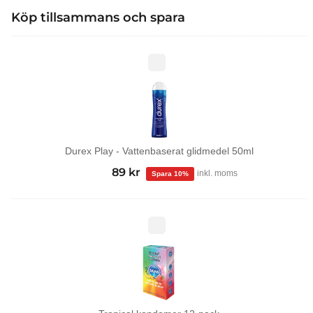
Köp tillsammans och spara
Durex
Play
-
Vattenbaserat
glidmedel
50ml
Durex Play - Vattenbaserat glidmedel 50ml
99
kr
Det
89
kr
Det
inkl. moms
ursprungliga
nuvarande
priset
priset
var:
är:
Tropical
kondomer
99 kr.
89 kr.
12-
pack