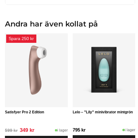
Andra har även kollat på
Spara 250 kr
Satisfyer Pro 2 Edition
Lelo – ”Lily” minivibrator mintgrön
Det
Det
349
kr
795
kr
i lager
i lager
599
kr
ursprungliga
nuvarande