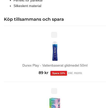
Perfekt för parlekar
Silkeslent material
Köp tillsammans och spara
Durex
Play
-
Vattenbaserat
glidmedel
50ml
Durex Play - Vattenbaserat glidmedel 50ml
99
kr
Det
89
kr
Det
inkl. moms
ursprungliga
nuvarande
priset
priset
var:
är:
Tropical
kondomer
99 kr.
89 kr.
12-
pack