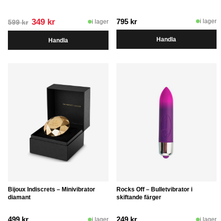
Det
Det
349
kr
795
kr
i lager
i lager
599
kr
ursprungliga
nuvarande
Handla
Handla
priset
priset
var:
är:
599 kr.
349 kr.
Bijoux Indiscrets – Minivibrator
Rocks Off – Bulletvibrator i
diamant
skiftande färger
499
kr
249
kr
i lager
i lager