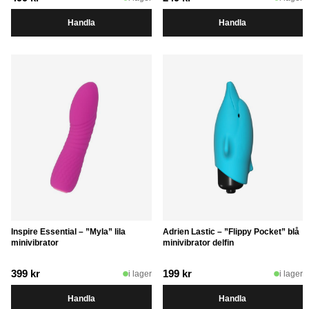
Handla
Handla
Inspire Essential – ”Myla” lila
Adrien Lastic – ”Flippy Pocket” blå
minivibrator
minivibrator delfin
399
kr
199
kr
i lager
i lager
Handla
Handla