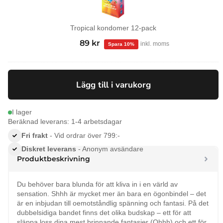
Tropical kondomer 12-pack
99
kr
Det
89
kr
Det
inkl. moms
ursprungliga
nuvarande
priset
priset
var:
är:
Lägg till i varukorg
99 kr.
89 kr.
I lager
Beräknad leverans: 1-4 arbetsdagar
Fri frakt
- Vid ordrar över 799:-
Diskret leverans
- Anonym avsändare
Produktbeskrivning
Du behöver bara blunda för att kliva in i en värld av
sensation. Shhh är mycket mer än bara en ögonbindel – det
är en inbjudan till oemotståndlig spänning och fantasi. På det
dubbelsidiga bandet finns det olika budskap – ett för att
släppa loss dina mest brinnande fantasier (Ohhh) och ett för