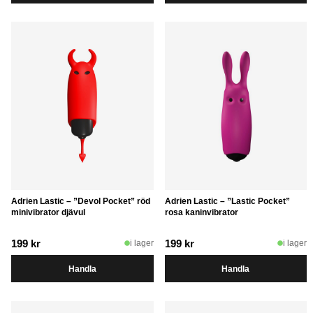
Adrien Lastic – ”Devol Pocket” röd
Adrien Lastic – ”Lastic Pocket”
minivibrator djävul
rosa kaninvibrator
199
kr
199
kr
i lager
i lager
Handla
Handla