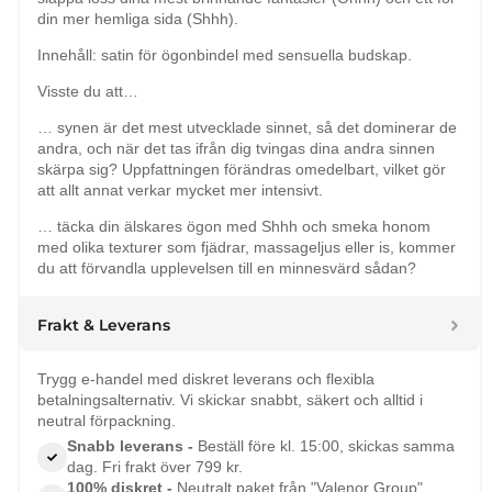
din mer hemliga sida (Shhh).
Innehåll: satin för ögonbindel med sensuella budskap.
Visste du att…
… synen är det mest utvecklade sinnet, så det dominerar de
andra, och när det tas ifrån dig tvingas dina andra sinnen
skärpa sig? Uppfattningen förändras omedelbart, vilket gör
att allt annat verkar mycket mer intensivt.
… täcka din älskares ögon med Shhh och smeka honom
med olika texturer som fjädrar, massageljus eller is, kommer
du att förvandla upplevelsen till en minnesvärd sådan?
Frakt & Leverans
Trygg e-handel med diskret leverans och flexibla
betalningsalternativ. Vi skickar snabbt, säkert och alltid i
neutral förpackning.
Snabb leverans -
Beställ före kl. 15:00, skickas samma
dag. Fri frakt över 799 kr.
100% diskret -
Neutralt paket från "Valenor Group".