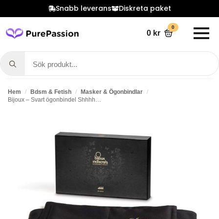
Snabb leverans
Diskreta paket
0
0
kr
Search
for:
Hem
Bdsm & Fetish
Masker & Ögonbindlar
Bijoux – Svart ögonbindel Shhhh…