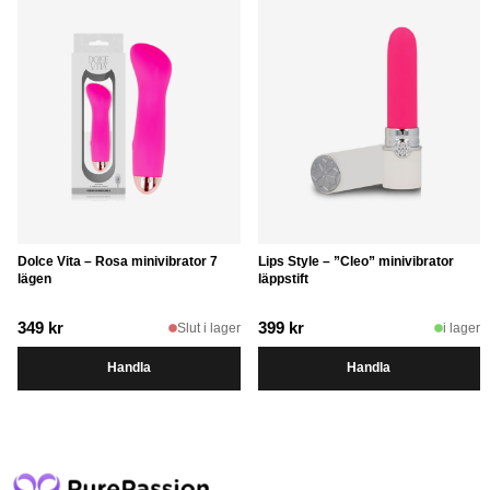
Dolce Vita – Rosa minivibrator 7
Lips Style – ”Cleo” minivibrator
lägen
läppstift
349
kr
399
kr
Slut i lager
i lager
Handla
Handla