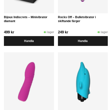
Bijoux Indiscrets – Minivibrator
Rocks Off – Bulletvibrator i
diamant
skiftande färger
499
kr
249
kr
i lager
i lager
Handla
Handla