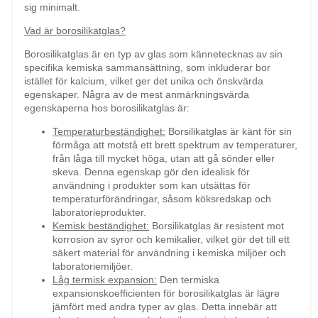
sig minimalt.
Vad är borosilikatglas?
Borosilikatglas är en typ av glas som kännetecknas av sin
specifika kemiska sammansättning, som inkluderar bor
istället för kalcium, vilket ger det unika och önskvärda
egenskaper. Några av de mest anmärkningsvärda
egenskaperna hos borosilikatglas är:
Temperaturbeständighet:
Borsilikatglas är känt för sin
förmåga att motstå ett brett spektrum av temperaturer,
från låga till mycket höga, utan att gå sönder eller
skeva. Denna egenskap gör den idealisk för
användning i produkter som kan utsättas för
temperaturförändringar, såsom köksredskap och
laboratorieprodukter.
Kemisk beständighet:
Borsilikatglas är resistent mot
korrosion av syror och kemikalier, vilket gör det till ett
säkert material för användning i kemiska miljöer och
laboratoriemiljöer.
Låg termisk expansion:
Den termiska
expansionskoefficienten för borosilikatglas är lägre
jämfört med andra typer av glas. Detta innebär att