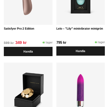
Satisfyer Pro 2 Edition
Lelo – ”Lily” minivibrator mintgrön
Det
Det
349
kr
795
kr
i lager
i lager
599
kr
ursprungliga
nuvarande
Handla
Handla
priset
priset
var:
är:
599 kr.
349 kr.