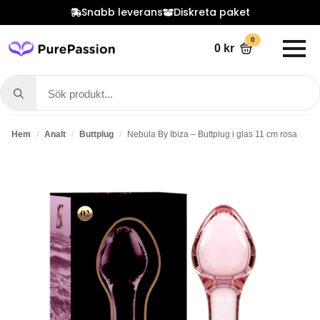
Snabb leverans
Diskreta paket
0
0
kr
Search
for:
Hem
Analt
Buttplug
Nebula By Ibiza – Buttplug i glas 11 cm rosa