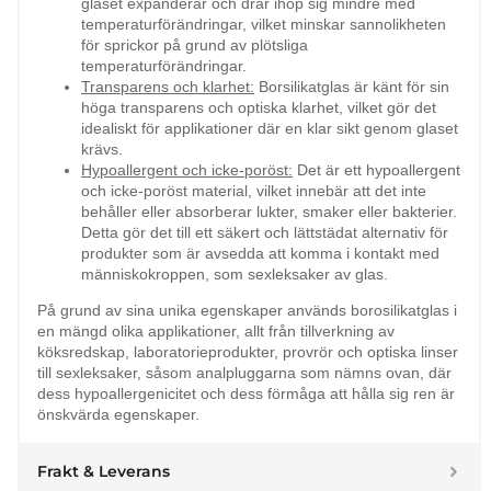
glaset expanderar och drar ihop sig mindre med
temperaturförändringar, vilket minskar sannolikheten
för sprickor på grund av plötsliga
temperaturförändringar.
Transparens och klarhet:
Borsilikatglas är känt för sin
höga transparens och optiska klarhet, vilket gör det
idealiskt för applikationer där en klar sikt genom glaset
krävs.
Hypoallergent och icke-poröst:
Det är ett hypoallergent
och icke-poröst material, vilket innebär att det inte
behåller eller absorberar lukter, smaker eller bakterier.
Detta gör det till ett säkert och lättstädat alternativ för
produkter som är avsedda att komma i kontakt med
människokroppen, som sexleksaker av glas.
På grund av sina unika egenskaper används borosilikatglas i
en mängd olika applikationer, allt från tillverkning av
köksredskap, laboratorieprodukter, provrör och optiska linser
till sexleksaker, såsom analpluggarna som nämns ovan, där
dess hypoallergenicitet och dess förmåga att hålla sig ren är
önskvärda egenskaper.
Frakt & Leverans