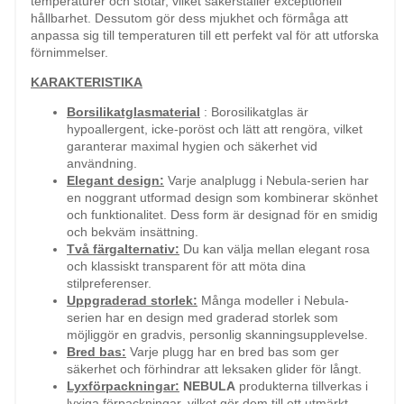
temperaturer och stötar, vilket säkerställer exceptionell
hållbarhet. Dessutom gör dess mjukhet och förmåga att
anpassa sig till temperaturen till ett perfekt val för att utforska
förnimmelser.
KARAKTERISTIKA
Borsilikatglasmaterial
: Borosilikatglas är
hypoallergent, icke-poröst och lätt att rengöra, vilket
garanterar maximal hygien och säkerhet vid
användning.
Elegant design:
Varje analplugg i Nebula-serien har
en noggrant utformad design som kombinerar skönhet
och funktionalitet. Dess form är designad för en smidig
och bekväm insättning.
Två färgalternativ:
Du kan välja mellan elegant rosa
och klassiskt transparent för att möta dina
stilpreferenser.
Uppgraderad storlek:
Många modeller i Nebula-
serien har en design med graderad storlek som
möjliggör en gradvis, personlig skanningsupplevelse.
Bred bas:
Varje plugg har en bred bas som ger
säkerhet och förhindrar att leksaken glider för långt.
Lyxförpackningar:
NEBULA
produkterna tillverkas i
lyxiga förpackningar, vilket gör dem till ett utmärkt