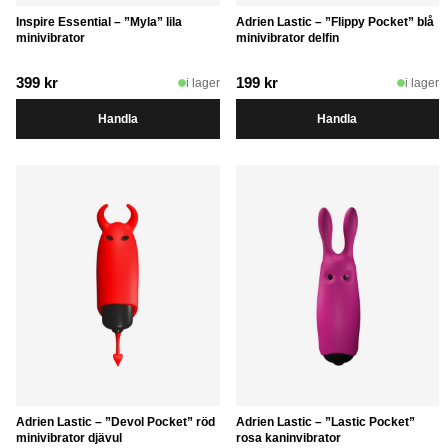
Inspire Essential – ”Myla” lila
Adrien Lastic – ”Flippy Pocket” blå
minivibrator
minivibrator delfin
399
kr
199
kr
i lager
i lager
Handla
Handla
Adrien Lastic – ”Devol Pocket” röd
Adrien Lastic – ”Lastic Pocket”
minivibrator djävul
rosa kaninvibrator