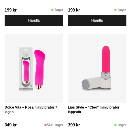
199
kr
199
kr
i lager
i lager
Handla
Handla
Dolce Vita – Rosa minivibrator 7
Lips Style – ”Cleo” minivibrator
lägen
läppstift
349
kr
399
kr
Slut i lager
i lager