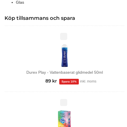
Glas
Köp tillsammans och spara
Durex
Play
-
Vattenbaserat
glidmedel
50ml
Durex Play - Vattenbaserat glidmedel 50ml
99
kr
Det
89
kr
Det
inkl. moms
ursprungliga
nuvarande
priset
priset
var:
är:
Tropical
kondomer
99 kr.
89 kr.
12-
pack