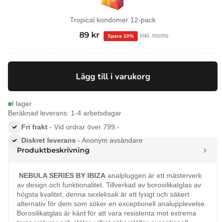
Tropical kondomer 12-pack
99
kr
Det
89
kr
Det
inkl. moms
ursprungliga
nuvarande
priset
priset
var:
är:
Lägg till i varukorg
99 kr.
89 kr.
I lager
Beräknad leverans: 1-4 arbetsdagar
Fri frakt
- Vid ordrar över 799:-
Diskret leverans
- Anonym avsändare
Produktbeskrivning
NEBULA SERIES BY IBIZA
analpluggen är ett mästerverk
av design och funktionalitet. Tillverkad av borosilikatglas av
högsta kvalitet, denna sexleksak är ett lyxigt och säkert
alternativ för dem som söker en exceptionell analupplevelse.
Borosilikatglas är känt för att vara resistenta mot extrema