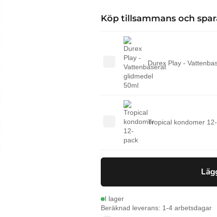
Köp tillsammans och spar
Durex
Durex Play - Vattenba
Play
-
Vattenbaserat
glidmedel
50ml
Tropical
Tropical kondomer 12
kondomer
12-
pack
Lägg
I lager
Beräknad leverans: 1-4 arbetsdagar