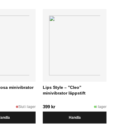
Rosa minivibrator
Lips Style – ”Cleo”
minivibrator läppstift
399
kr
Slut i lager
i lager
andla
Handla