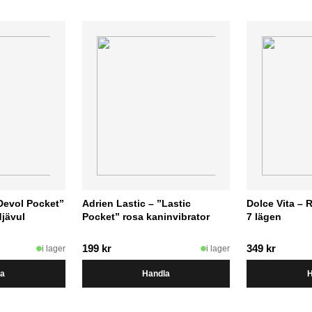
”Devol Pocket”
Adrien Lastic – ”Lastic
Dolce Vita – 
djävul
Pocket” rosa kaninvibrator
7 lägen
199
kr
349
kr
i lager
i lager
la
Handla
H