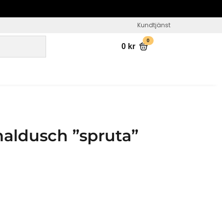
Kundtjänst
0
0
kr
naldusch ”spruta”