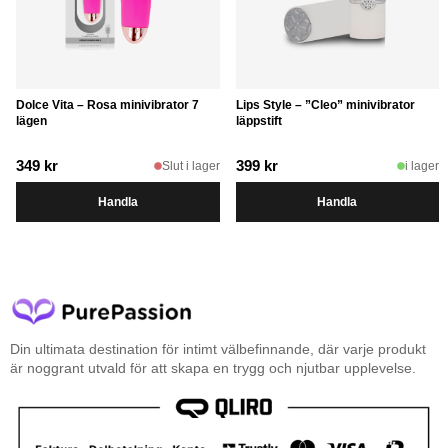
Dolce Vita – Rosa minivibrator 7
Lips Style – ”Cleo” minivibrator
lägen
läppstift
349
kr
399
kr
Slut i lager
i lager
Handla
Handla
Din ultimata destination för intimt välbefinnande, där varje produkt
är noggrant utvald för att skapa en trygg och njutbar upplevelse.