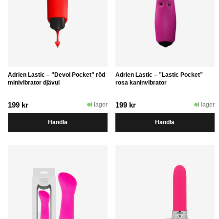
Adrien Lastic – ”Devol Pocket” röd
Adrien Lastic – ”Lastic Pocket”
minivibrator djävul
rosa kaninvibrator
199
kr
199
kr
i lager
i lager
Handla
Handla