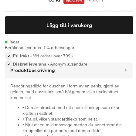
inkl. moms
ursprungliga
nuvarande
priset
priset
var:
är:
Lägg till i varukorg
99 kr.
89 kr.
I lager
Beräknad leverans: 1-4 arbetsdagar
Fri frakt
- Vid ordrar över 799:-
Diskret leverans
- Anonym avsändare
Produktbeskrivning
Rengöringsdildo för duschen i form av en penis, gjord av
gelatin, med dussintals små hål genom vilka tryckvattnet
kommer ut.
• Den är utrustad med ett speciellt inlopp som ökar
kraften i vattnet.
• Trä på vilken standardflexo som helst.
• Njut av en mild massage medan du penetrerar din
kropp eller din partners med denna dildo.