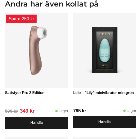
Andra har även kollat på
Spara 250 kr
Satisfyer Pro 2 Edition
Lelo – ”Lily” minivibrator mintgrön
Det
Det
349
kr
795
kr
i lager
i lager
599
kr
ursprungliga
nuvarande
Handla
Handla
priset
priset
var:
är:
599 kr.
349 kr.