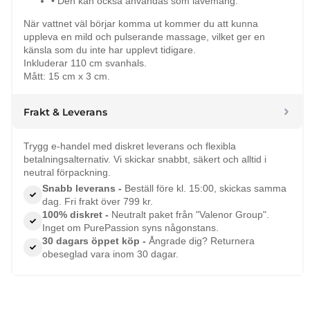
• Den kan också användas som lavemang.
När vattnet väl börjar komma ut kommer du att kunna
uppleva en mild och pulserande massage, vilket ger en
känsla som du inte har upplevt tidigare.
Inkluderar 110 cm svanhals.
Mått: 15 cm x 3 cm.
Frakt & Leverans
Trygg e-handel med diskret leverans och flexibla
betalningsalternativ. Vi skickar snabbt, säkert och alltid i
neutral förpackning.
Snabb leverans -
Beställ före kl. 15:00, skickas samma
dag. Fri frakt över 799 kr.
100% diskret -
Neutralt paket från "Valenor Group".
Inget om PurePassion syns någonstans.
30 dagars öppet köp -
Ångrade dig? Returnera
obeseglad vara inom 30 dagar.