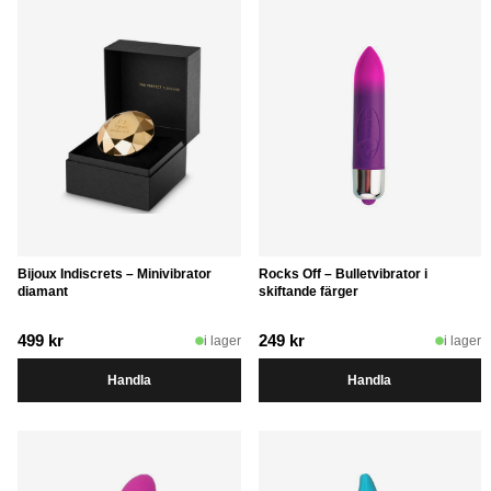
Bijoux Indiscrets – Minivibrator
Rocks Off – Bulletvibrator i
diamant
skiftande färger
499
kr
249
kr
i lager
i lager
Handla
Handla