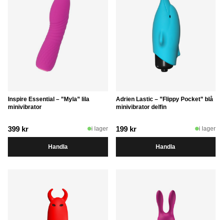
Inspire Essential – ”Myla” lila
Adrien Lastic – ”Flippy Pocket” blå
minivibrator
minivibrator delfin
399
kr
199
kr
i lager
i lager
Handla
Handla