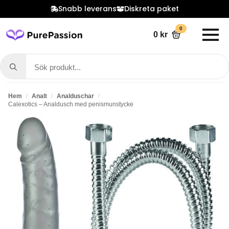
Snabb leverans
Diskreta paket
0
0
kr
Search
for:
Hem
Analt
Analduschar
Calexotics – Analdusch med penismunstycke