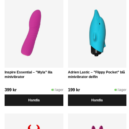
Inspire Essential – ”Myla” lila
Adrien Lastic – ”Flippy Pocket” blå
minivibrator
minivibrator delfin
399
kr
199
kr
i lager
i lager
Handla
Handla