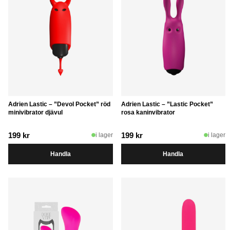
Adrien Lastic – ”Devol Pocket” röd
Adrien Lastic – ”Lastic Pocket”
minivibrator djävul
rosa kaninvibrator
199
kr
199
kr
i lager
i lager
Handla
Handla