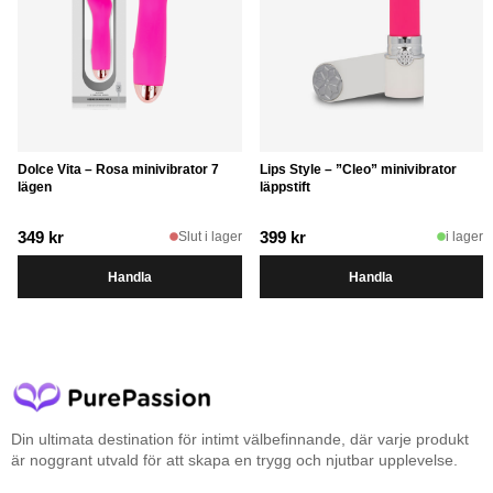
Dolce Vita – Rosa minivibrator 7
Lips Style – ”Cleo” minivibrator
lägen
läppstift
349
kr
399
kr
Slut i lager
i lager
Handla
Handla
Din ultimata destination för intimt välbefinnande, där varje produkt
är noggrant utvald för att skapa en trygg och njutbar upplevelse.