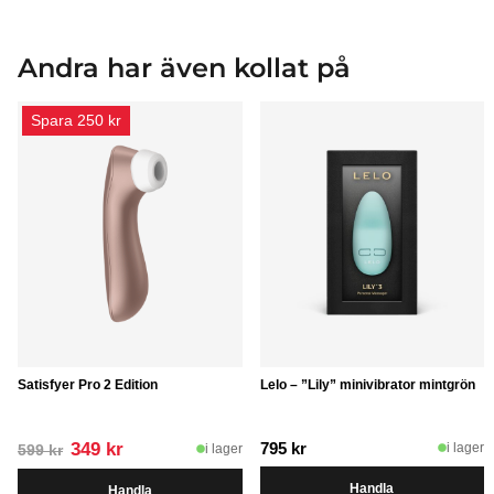
Andra har även kollat på
Spara 250 kr
Satisfyer Pro 2 Edition
Lelo – ”Lily” minivibrator mintgrön
Det
Det
349
kr
795
kr
i lager
i lager
599
kr
ursprungliga
nuvarande
Handla
Handla
priset
priset