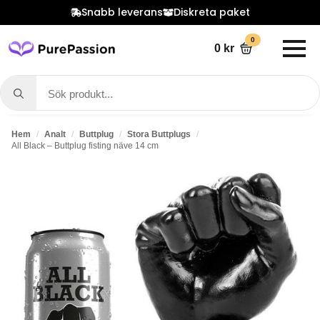
Snabb leverans
Diskreta paket
0
0
kr
Search
for:
Hem
Analt
Buttplug
Stora Buttplugs
All Black – Buttplug fisting näve 14 cm