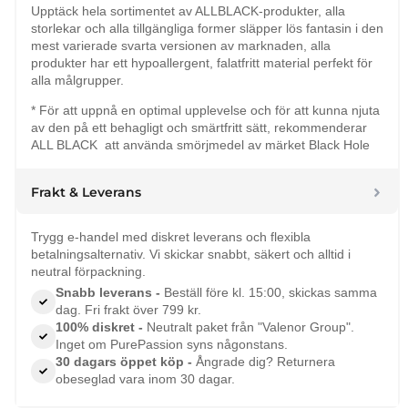
Upptäck hela sortimentet av ALLBLACK-produkter, alla
storlekar och alla tillgängliga former släpper lös fantasin i den
mest varierade svarta versionen av marknaden, alla
produkter har ett hypoallergent, falatfritt material perfekt för
alla målgrupper.
* För att uppnå en optimal upplevelse och för att kunna njuta
av den på ett behagligt och smärtfritt sätt, rekommenderar
ALL BLACK att använda smörjmedel av märket Black Hole
Frakt & Leverans
Trygg e-handel med diskret leverans och flexibla
betalningsalternativ. Vi skickar snabbt, säkert och alltid i
neutral förpackning.
Snabb leverans -
Beställ före kl. 15:00, skickas samma
dag. Fri frakt över 799 kr.
100% diskret -
Neutralt paket från "Valenor Group".
Inget om PurePassion syns någonstans.
30 dagars öppet köp -
Ångrade dig? Returnera
obeseglad vara inom 30 dagar.