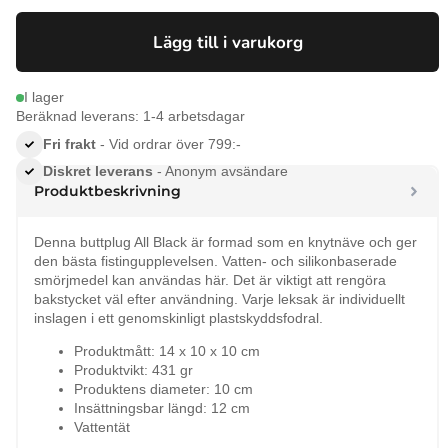
priset
priset
var:
är:
Lägg till i varukorg
99 kr.
89 kr.
I lager
Beräknad leverans: 1-4 arbetsdagar
Fri frakt
- Vid ordrar över 799:-
Diskret leverans
- Anonym avsändare
Produktbeskrivning
Denna buttplug All Black är formad som en knytnäve och ger
den bästa fistingupplevelsen. Vatten- och silikonbaserade
smörjmedel kan användas här. Det är viktigt att rengöra
bakstycket väl efter användning. Varje leksak är individuellt
inslagen i ett genomskinligt plastskyddsfodral.
Produktmått: 14 x 10 x 10 cm
Produktvikt: 431 gr
Produktens diameter: 10 cm
Insättningsbar längd: 12 cm
Vattentät