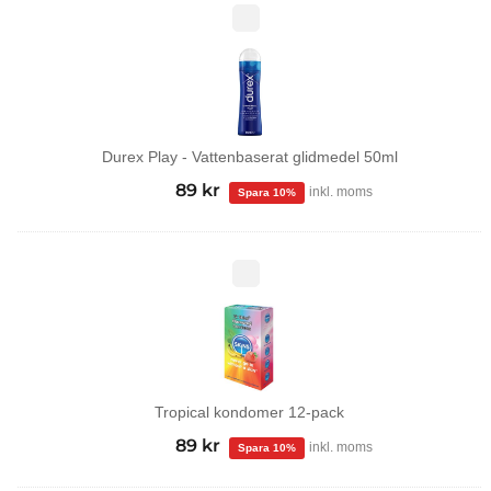
Durex
Play
-
Vattenbaserat
glidmedel
50ml
Durex Play - Vattenbaserat glidmedel 50ml
99
kr
Det
89
kr
Det
inkl. moms
ursprungliga
nuvarande
priset
priset
var:
är:
Tropical
kondomer
99 kr.
89 kr.
12-
pack
Tropical kondomer 12-pack
99
kr
Det
89
kr
Det
inkl. moms
ursprungliga
nuvarande