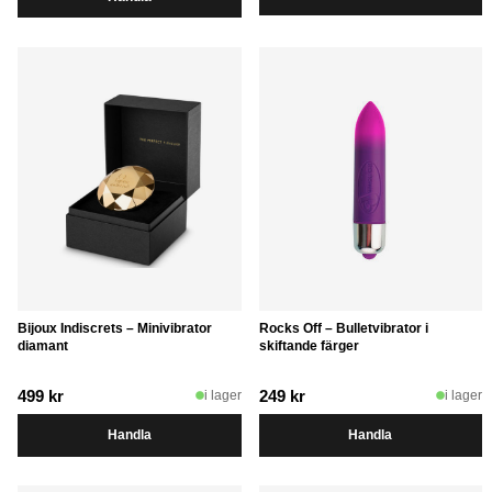
var:
är:
599 kr.
349 kr.
Bijoux Indiscrets – Minivibrator
Rocks Off – Bulletvibrator i
diamant
skiftande färger
499
kr
249
kr
i lager
i lager
Handla
Handla